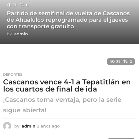
11
0
Partido de semifinal de vuelta de Cascanos
de Ahualulco reprogramado para el jueves
con transporte gratuito
by
admin
31
0
DEPORTES
Cascanos vence 4-1 a Tepatitlán en
los cuartos de final de ida
¡Cascanos toma ventaja, pero la serie
sigue abierta!
by
admin
2 años ago
2
a
ñ