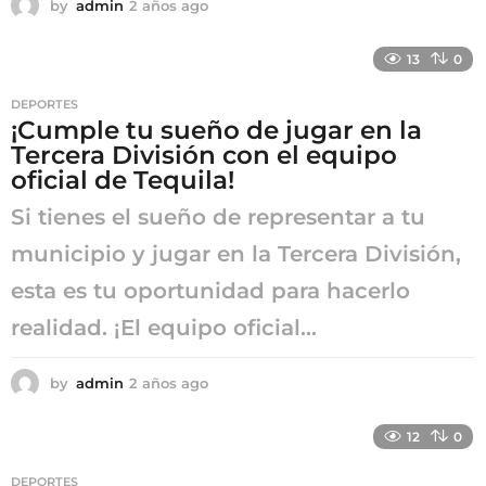
by
admin
2 años ago
2
a
ñ
13
0
o
s
DEPORTES
a
¡Cumple tu sueño de jugar en la
g
Tercera División con el equipo
o
oficial de Tequila!
Si tienes el sueño de representar a tu
municipio y jugar en la Tercera División,
esta es tu oportunidad para hacerlo
realidad. ¡El equipo oficial...
by
admin
2 años ago
2
a
ñ
12
0
o
s
DEPORTES
a