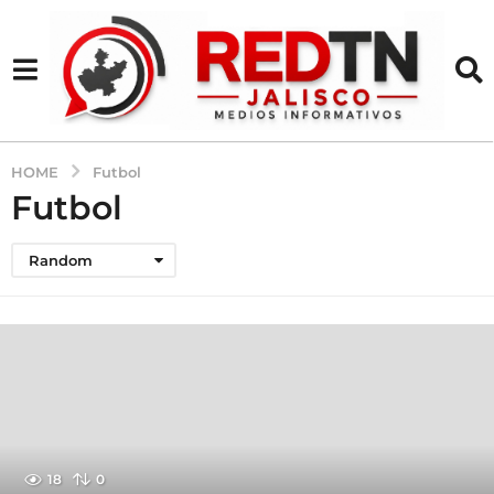
HOME
Futbol
Futbol
Random
18
0