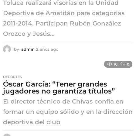
Toluca realizará visorías en la Unidad
Deportiva de Amatitán para categorías
2011-2014. Participan Rubén González
Orozco y Jesús...
by
admin
2 años ago
2
a
ñ
16
0
o
s
DEPORTES
a
Óscar García: “Tener grandes
g
jugadores no garantiza títulos”
o
El director técnico de Chivas confía en
formar un equipo sólido y en la dirección
deportiva del club