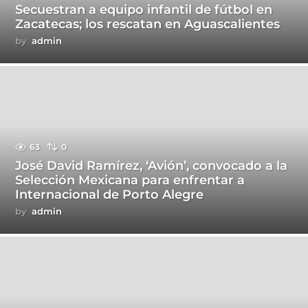
Secuestran a equipo infantil de fútbol en
Zacatecas; los rescatan en Aguascalientes
by
admin
63
0
José David Ramírez, ‘Avión’, convocado a la
Selección Mexicana para enfrentar a
Internacional de Porto Alegre
by
admin