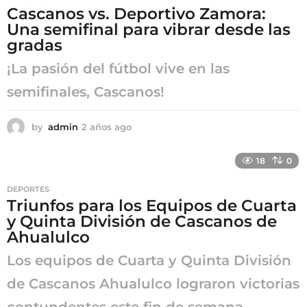
Cascanos vs. Deportivo Zamora:
g
Una semifinal para vibrar desde las
o
gradas
¡La pasión del fútbol vive en las
semifinales, Cascanos!
by
admin
2 años ago
2
a
ñ
18
0
o
s
DEPORTES
a
Triunfos para los Equipos de Cuarta
g
y Quinta División de Cascanos de
o
Ahualulco
Los equipos de Cuarta y Quinta División
de Cascanos Ahualulco lograron victorias
contundentes este fin de semana,