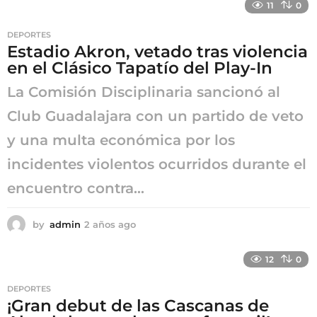
11
0
o
s
DEPORTES
a
Estadio Akron, vetado tras violencia
g
en el Clásico Tapatío del Play-In
o
La Comisión Disciplinaria sancionó al
Club Guadalajara con un partido de veto
y una multa económica por los
incidentes violentos ocurridos durante el
encuentro contra...
by
admin
2 años ago
2
a
ñ
12
0
o
s
DEPORTES
a
¡Gran debut de las Cascanas de
g