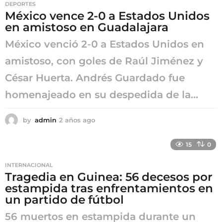
DEPORTES
a
México vence 2-0 a Estados Unidos
g
en amistoso en Guadalajara
o
México venció 2-0 a Estados Unidos en
amistoso, con goles de Raúl Jiménez y
César Huerta. Andrés Guardado fue
homenajeado en su despedida de la...
by
admin
2 años ago
2
a
ñ
15
0
o
s
INTERNACIONAL
a
Tragedia en Guinea: 56 decesos por
g
estampida tras enfrentamientos en
o
un partido de fútbol
56 muertos en estampida durante un