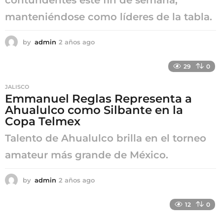
manteniéndose como líderes de la tabla.
by
admin
2 años ago
2
a
ñ
29
0
o
s
JALISCO
a
Emmanuel Reglas Representa a
g
Ahualulco como Silbante en la
o
Copa Telmex
Talento de Ahualulco brilla en el torneo
amateur más grande de México.
by
admin
2 años ago
2
a
ñ
12
0
o
s