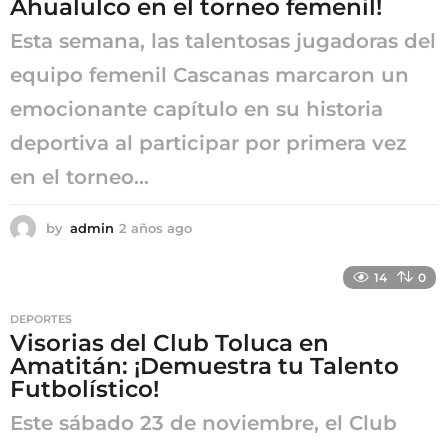
Ahualulco en el torneo femenil!
o
Esta semana, las talentosas jugadoras del
equipo femenil Cascanas marcaron un
emocionante capítulo en su historia
deportiva al participar por primera vez
en el torneo...
by
admin
2 años ago
2
a
ñ
14
0
o
s
DEPORTES
a
Visorias del Club Toluca en
g
Amatitán: ¡Demuestra tu Talento
o
Futbolístico!
Este sábado 23 de noviembre, el Club