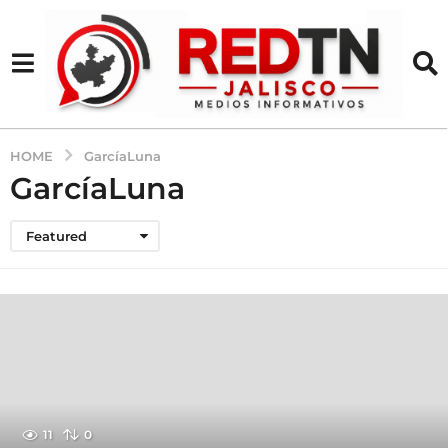
HOME
GarcíaLuna
GarcíaLuna
Featured
11
0