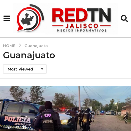
HOME
Guanajuato
Guanajuato
Most Viewed
399
0