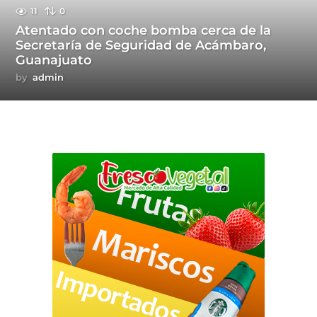
11
0
Atentado con coche bomba cerca de la
Secretaría de Seguridad de Acámbaro,
Guanajuato
by
admin