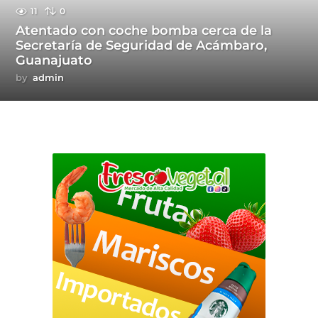
11
0
Atentado con coche bomba cerca de la
Secretaría de Seguridad de Acámbaro,
Guanajuato
by
admin