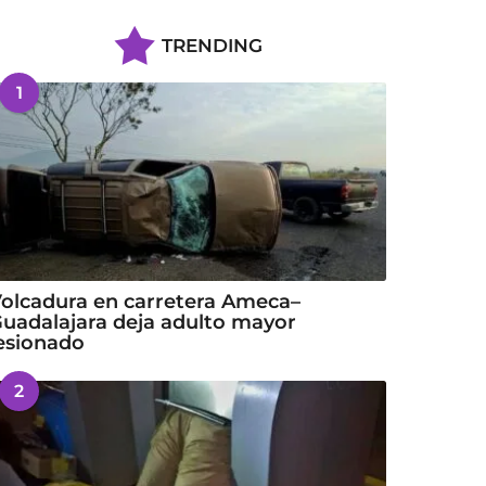
TRENDING
1
olcadura en carretera Ameca–
uadalajara deja adulto mayor
esionado
2