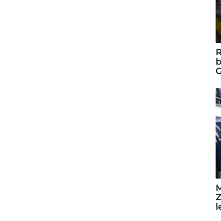
R
b
G
M
Z
l