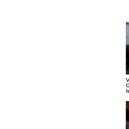
V
G
l