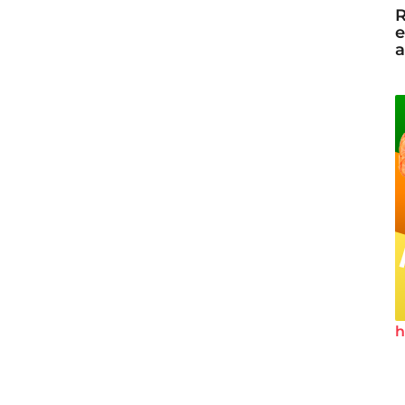
R
e
a
h