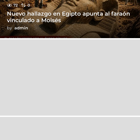
72
0
Nuevo hallazgo en Egipto apunta al faraón
vinculado a Moisés
by
admin