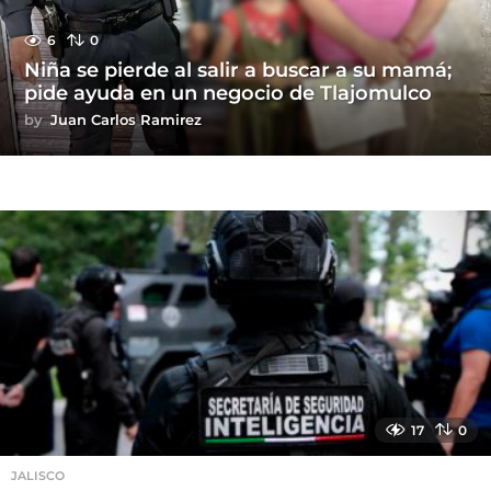
6
0
Niña se pierde al salir a buscar a su mamá;
pide ayuda en un negocio de Tlajomulco
by
Juan Carlos Ramirez
17
0
JALISCO