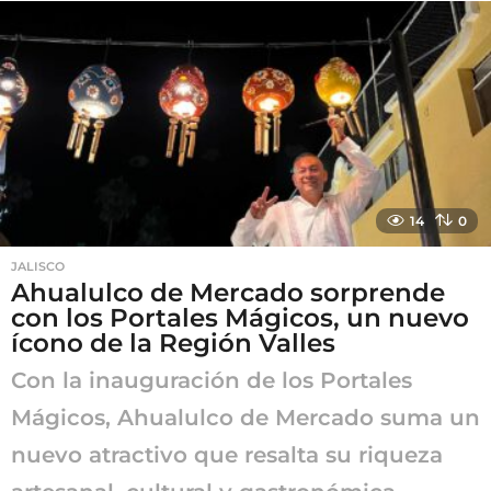
a
s
a
g
o
14
0
JALISCO
Ahualulco de Mercado sorprende
con los Portales Mágicos, un nuevo
ícono de la Región Valles
Con la inauguración de los Portales
Mágicos, Ahualulco de Mercado suma un
nuevo atractivo que resalta su riqueza