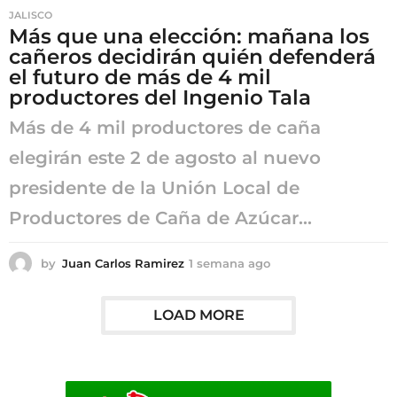
JALISCO
Más que una elección: mañana los
cañeros decidirán quién defenderá
el futuro de más de 4 mil
productores del Ingenio Tala
Más de 4 mil productores de caña
elegirán este 2 de agosto al nuevo
presidente de la Unión Local de
Productores de Caña de Azúcar...
by
Juan Carlos Ramirez
1 semana ago
1
s
e
m
LOAD MORE
a
n
a
a