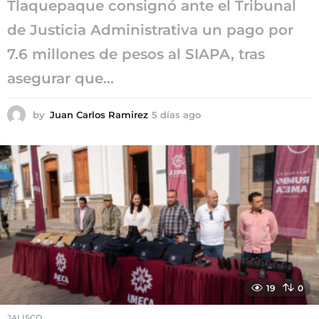
Tlaquepaque consignó ante el Tribunal
de Justicia Administrativa un pago por
7.6 millones de pesos al SIAPA, tras
asegurar que...
by
Juan Carlos Ramirez
5 días ago
5
d
í
a
s
a
g
o
19
0
JALISCO