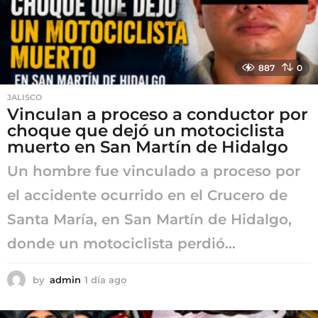
887
0
JALISCO
Vinculan a proceso a conductor por
choque que dejó un motociclista
muerto en San Martín de Hidalgo
Un hombre fue vinculado a proceso por
el accidente ocurrido en el Crucero de
Santa María, en San Martín de Hidalgo,
donde un motociclista perdió...
by
admin
1 día ago
1
d
í