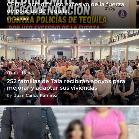
CEDHJ acredita uso excesivo de la fuerza
de policías de Tequila.
by
admin
61
0
252 familias de Tala recibirán apoyos para
mejorar y adaptar sus viviendas
by
Juan Carlos Ramirez