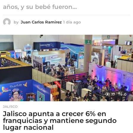
años, y su bebé fueron...
by
Juan Carlos Ramirez
1 día ago
1
d
í
a
a
g
o
17
0
JALISCO
Jalisco apunta a crecer 6% en
franquicias y mantiene segundo
lugar nacional