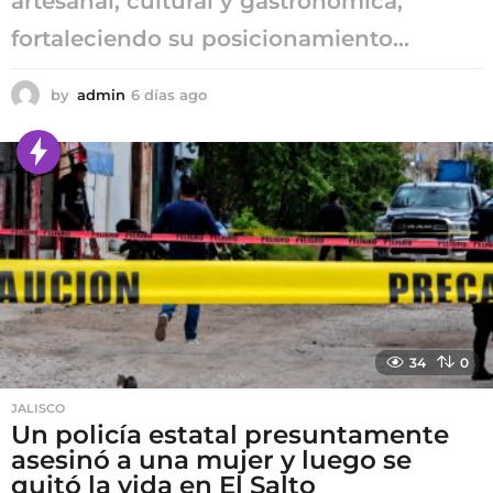
artesanal, cultural y gastronómica,
fortaleciendo su posicionamiento...
by
admin
6 días ago
6
d
í
a
s
a
g
o
34
0
JALISCO
Un policía estatal presuntamente
asesinó a una mujer y luego se
quitó la vida en El Salto