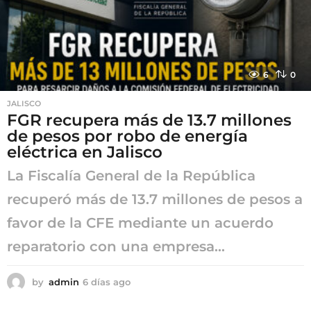
6
0
JALISCO
FGR recupera más de 13.7 millones
de pesos por robo de energía
eléctrica en Jalisco
La Fiscalía General de la República
recuperó más de 13.7 millones de pesos a
favor de la CFE mediante un acuerdo
reparatorio con una empresa...
by
admin
6 días ago
6
d
í