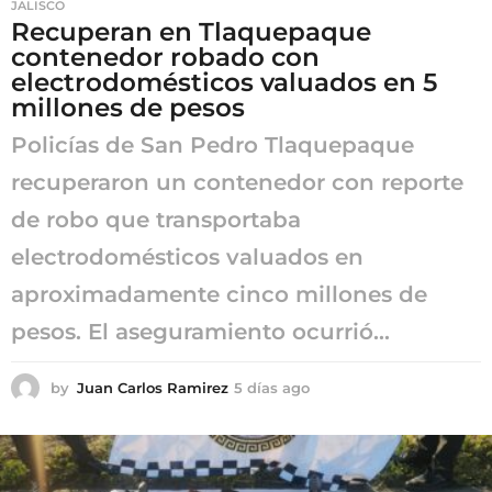
JALISCO
Recuperan en Tlaquepaque
contenedor robado con
electrodomésticos valuados en 5
millones de pesos
Policías de San Pedro Tlaquepaque
recuperaron un contenedor con reporte
de robo que transportaba
electrodomésticos valuados en
aproximadamente cinco millones de
pesos. El aseguramiento ocurrió...
by
Juan Carlos Ramirez
5 días ago
5
d
í
a
s
a