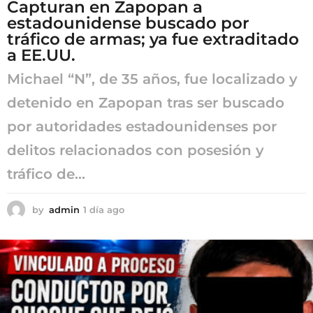
Capturan en Zapopan a
estadounidense buscado por
tráfico de armas; ya fue extraditado
a EE.UU.
Michael “N”, de 35 años, fue localizado y
detenido en Zapopan tras ser buscado
por autoridades estadounidenses por
delitos relacionados con posesión y
tráfico de...
by
admin
1 día ago
1
d
í
a
a
g
o