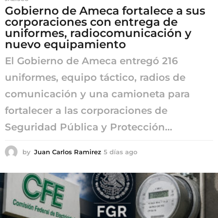
Gobierno de Ameca fortalece a sus
corporaciones con entrega de
uniformes, radiocomunicación y
nuevo equipamiento
El Gobierno de Ameca entregó 216
uniformes, equipo táctico, radios de
comunicación y una camioneta para
fortalecer a las corporaciones de
Seguridad Pública y Protección...
by
Juan Carlos Ramirez
5 días ago
5
d
í
a
s
a
g
o