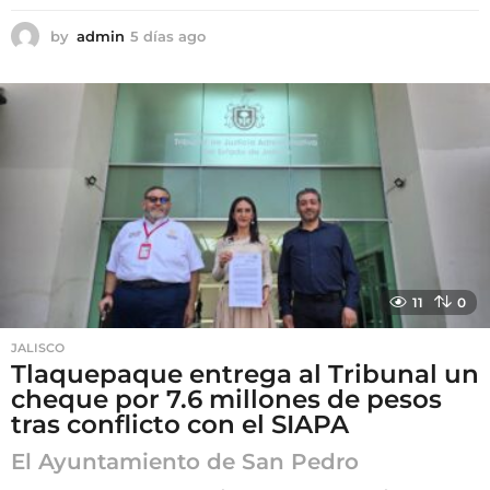
by
admin
5 días ago
5
d
í
a
s
a
g
o
11
0
JALISCO
Tlaquepaque entrega al Tribunal un
cheque por 7.6 millones de pesos
tras conflicto con el SIAPA
El Ayuntamiento de San Pedro