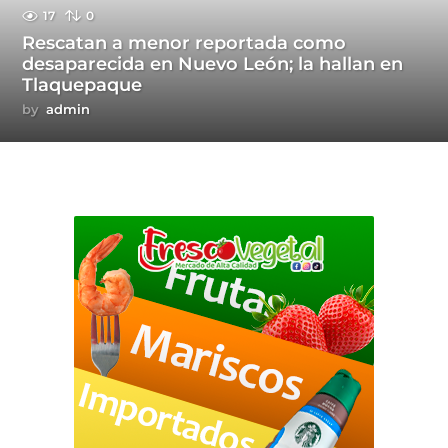
17
0
Rescatan a menor reportada como
desaparecida en Nuevo León; la hallan en
Tlaquepaque
by
admin