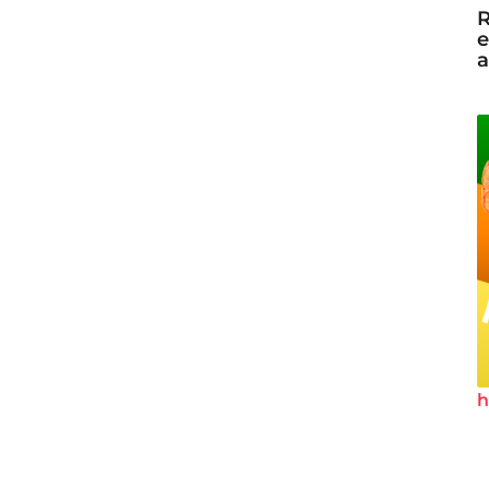
R
e
a
h