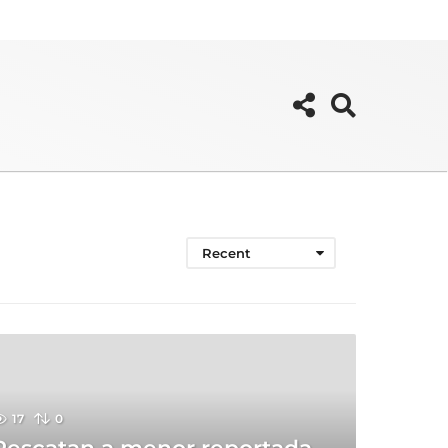
Recent
17
0