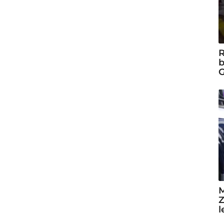
R
b
G
M
Z
l