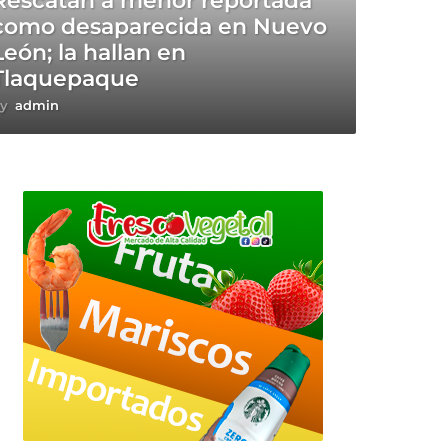
Rescatan a menor reportada
como desaparecida en Nuevo
León; la hallan en
Tlaquepaque
y
admin