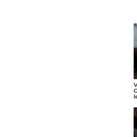
V
G
l