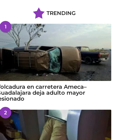
TRENDING
1
olcadura en carretera Ameca–
uadalajara deja adulto mayor
esionado
2