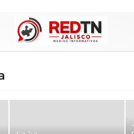
a
14
0