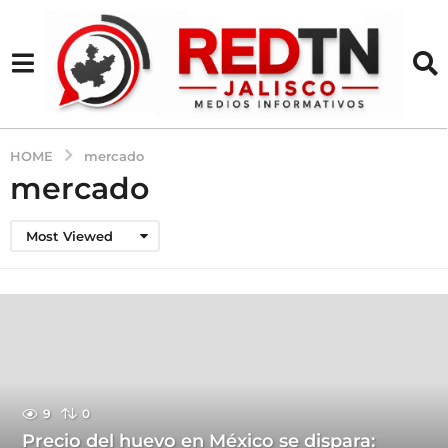
HOME
mercado
mercado
Most Viewed
9
0
Precio del huevo en México se dispara: