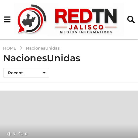
HOME
NacionesUnidas
NacionesUnidas
Recent
7
0