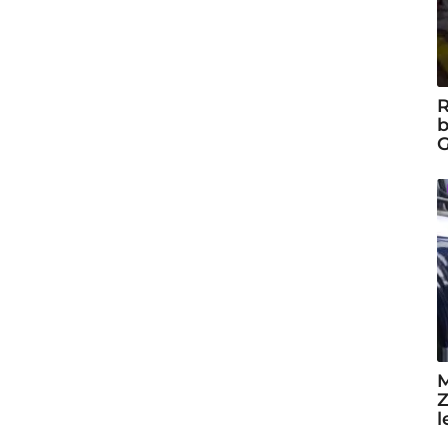
R
b
G
M
Z
l