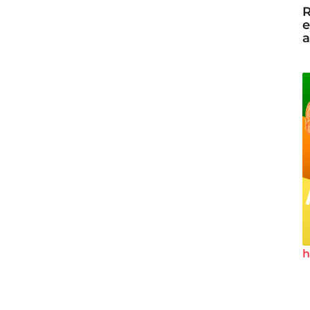
R
e
a
h