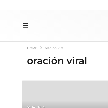
HOME
oración viral
oración viral
14
0