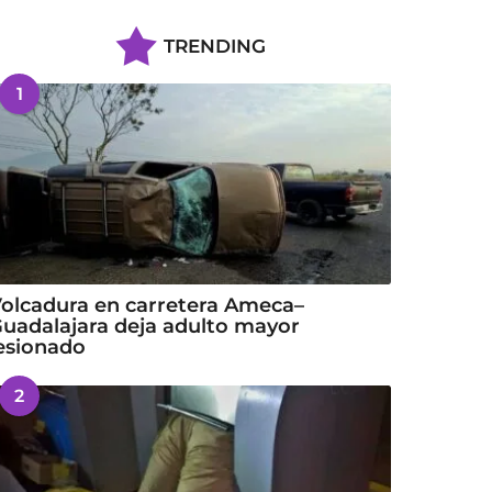
TRENDING
1
olcadura en carretera Ameca–
uadalajara deja adulto mayor
esionado
2