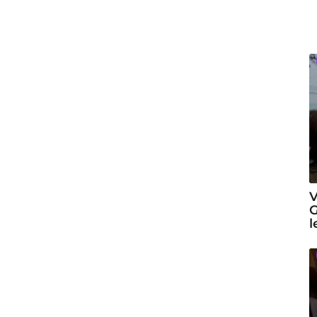
V
G
l