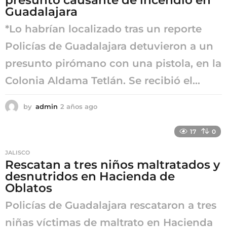
Guadalajara
*Lo habrían localizado tras un reporte
Policías de Guadalajara detuvieron a un
presunto pirómano con una pistola, en la
Colonia Aldama Tetlán. Se recibió el...
by
admin
2 años ago
2
a
ñ
17
0
o
s
JALISCO
a
Rescatan a tres niños maltratados y
g
desnutridos en Hacienda de
o
Oblatos
Policías de Guadalajara rescataron a tres
niñas víctimas de maltrato en Hacienda