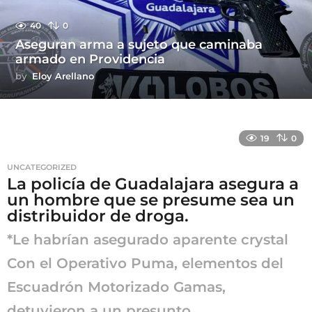
40
0
Aseguran arma a sujeto que caminaba
armado en Providencia
by
Eloy Arellano
19
0
UNCATEGORIZED
La policía de Guadalajara asegura a
un hombre que se presume sea un
distribuidor de droga.
*Le habrían asegurado aparente crystal
Con el Operativo Puma, elementos del
Escuadrón Motorizado Gamas,
detuvieron a un presunto