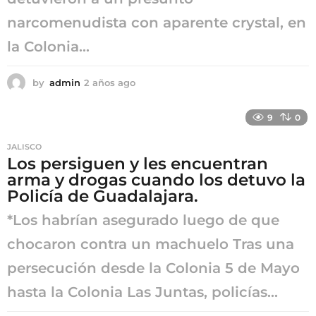
narcomenudista con aparente crystal, en
la Colonia...
by
admin
2 años ago
2
a
ñ
9
0
o
s
JALISCO
a
Los persiguen y les encuentran
g
arma y drogas cuando los detuvo la
o
Policía de Guadalajara.
*Los habrían asegurado luego de que
chocaron contra un machuelo Tras una
persecución desde la Colonia 5 de Mayo
hasta la Colonia Las Juntas, policías...