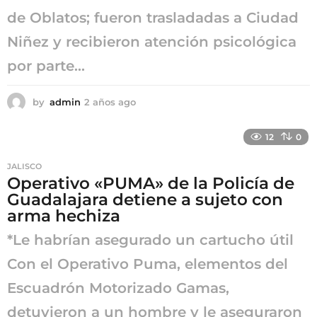
de Oblatos; fueron trasladadas a Ciudad
Niñez y recibieron atención psicológica
por parte...
by
admin
2 años ago
2
a
ñ
12
0
o
s
JALISCO
a
Operativo «PUMA» de la Policía de
g
Guadalajara detiene a sujeto con
o
arma hechiza
*Le habrían asegurado un cartucho útil
Con el Operativo Puma, elementos del
Escuadrón Motorizado Gamas,
detuvieron a un hombre y le aseguraron