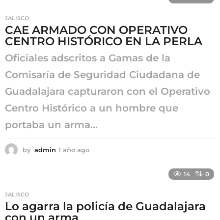
o
s
JALISCO
a
CAE ARMADO CON OPERATIVO
g
CENTRO HISTÓRICO EN LA PERLA
o
Oficiales adscritos a Gamas de la
Comisaría de Seguridad Ciudadana de
Guadalajara capturaron con el Operativo
Centro Histórico a un hombre que
portaba un arma...
by
admin
1 año ago
1
a
ñ
14
0
o
a
JALISCO
g
Lo agarra la policía de Guadalajara
o
con un arma