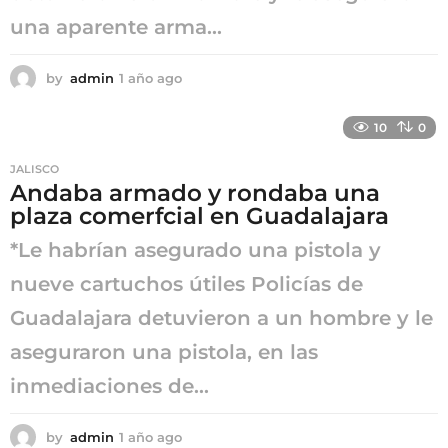
una aparente arma...
by
admin
1 año ago
1
a
ñ
10
0
o
a
JALISCO
g
Andaba armado y rondaba una
o
plaza comerfcial en Guadalajara
*Le habrían asegurado una pistola y
nueve cartuchos útiles Policías de
Guadalajara detuvieron a un hombre y le
aseguraron una pistola, en las
inmediaciones de...
by
admin
1 año ago
1