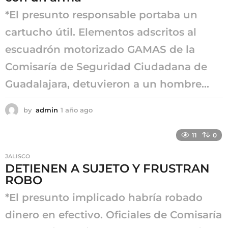
*El presunto responsable portaba un
cartucho útil. Elementos adscritos al
escuadrón motorizado GAMAS de la
Comisaría de Seguridad Ciudadana de
Guadalajara, detuvieron a un hombre...
by
admin
1 año ago
1
a
ñ
11
0
o
a
JALISCO
g
DETIENEN A SUJETO Y FRUSTRAN
o
ROBO
*El presunto implicado habría robado
dinero en efectivo. Oficiales de Comisaría