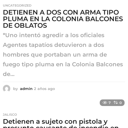
a
UNCATEGORIZED
g
DETIENEN A DOS CON ARMA TIPO
o
PLUMA EN LA COLONIA BALCONES
DE OBLATOS
*Uno intentó agredir a los oficiales
Agentes tapatíos detuvieron a dos
hombres que portaban un arma de
fuego tipo pluma en la Colonia Balcones
de...
by
admin
2 años ago
2
a
ñ
7
0
o
s
JALISCO
a
Detienen a sujeto con pistola y
g
presunto causante de incendio en
o