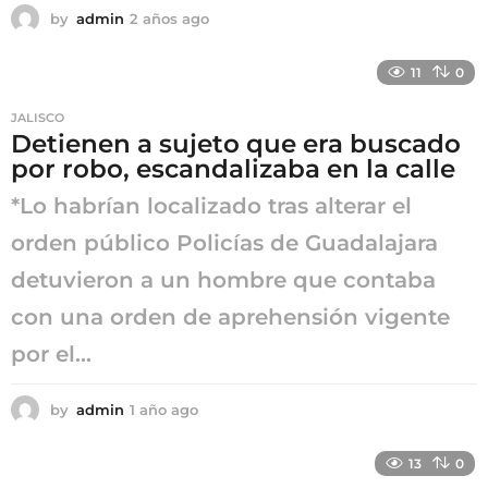
by
admin
2 años ago
2
a
ñ
11
0
o
s
JALISCO
a
Detienen a sujeto que era buscado
g
por robo, escandalizaba en la calle
o
*Lo habrían localizado tras alterar el
orden público Policías de Guadalajara
detuvieron a un hombre que contaba
con una orden de aprehensión vigente
por el...
by
admin
1 año ago
1
a
ñ
13
0
o