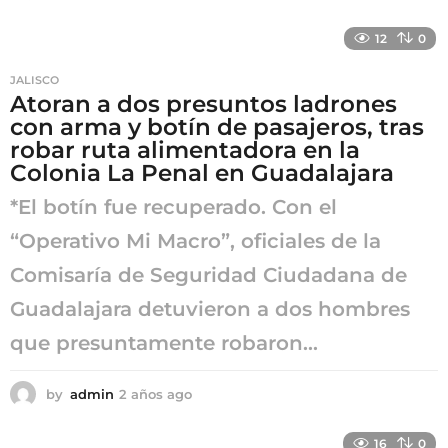
a
ñ
12
0
o
a
JALISCO
g
Atoran a dos presuntos ladrones
o
con arma y botín de pasajeros, tras
robar ruta alimentadora en la
Colonia La Penal en Guadalajara
*El botín fue recuperado. Con el
“Operativo Mi Macro”, oficiales de la
Comisaría de Seguridad Ciudadana de
Guadalajara detuvieron a dos hombres
que presuntamente robaron...
by
admin
2 años ago
2
a
ñ
16
0