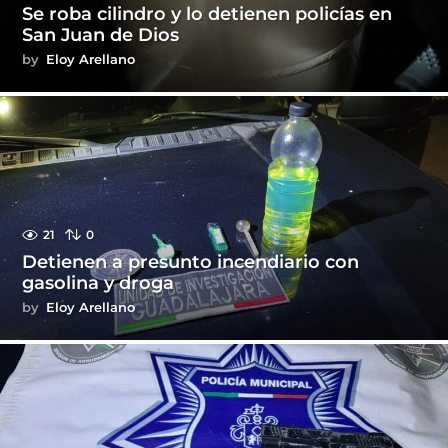
Se roba cilindro y lo detienen policías en
San Juan de Dios
by
Eloy Arellano
21
0
Detienen a presunto incendiario con
gasolina y droga
by
Eloy Arellano