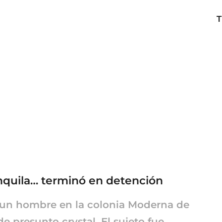
T
anquila… terminó en detención
a un hombre en la colonia Moderna de
e presunto crystal. El sujeto fue