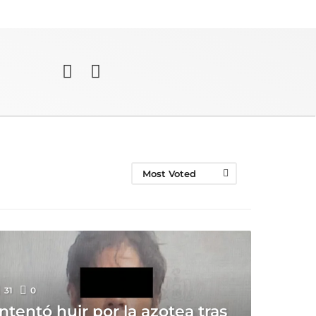
Most Voted
31
0
Intentó huir por la azotea tras