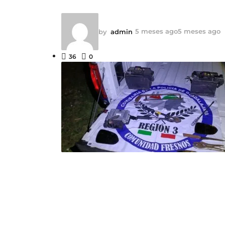
5 meses ago
5 meses ago
by
admin
36
0