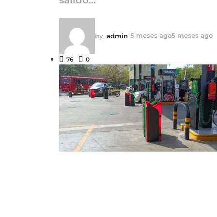
5 meses ago
5 meses ago
by
admin
76
0