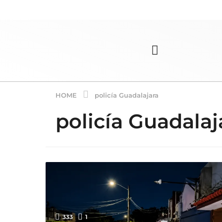
HOME
policía Guadalajara
policía Guadalaj
333
1