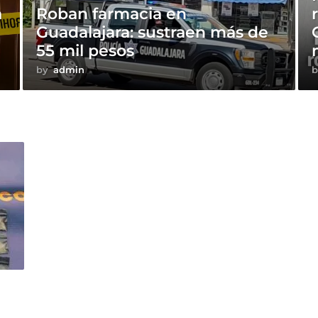
a
Roban farmacia en
Guadalajara: sustraen más de
55 mil pesos
by
admin
b