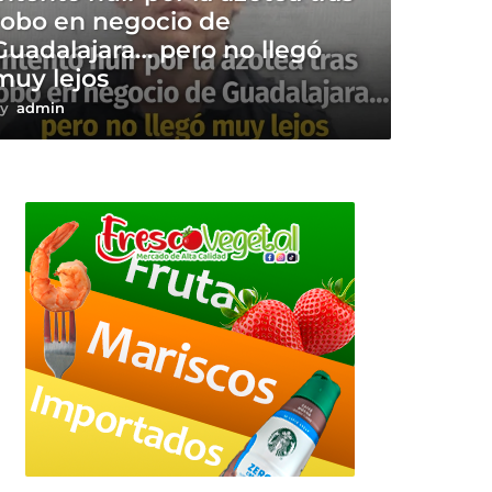
robo en negocio de
Guadalajara… pero no llegó
muy lejos
y
admin