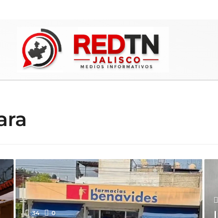
ara
34
0