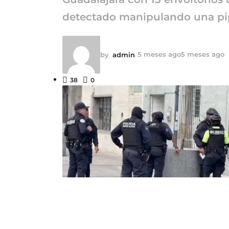
detectado manipulando una pip
5 meses ago
5 meses ago
by
admin
38
0