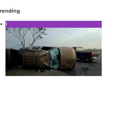
rending
1