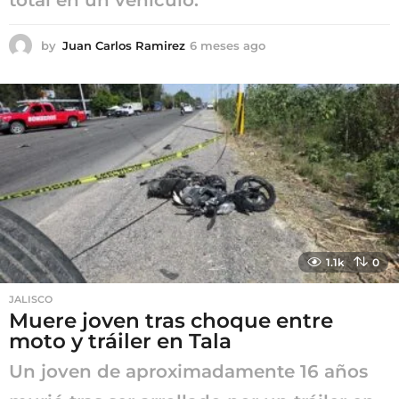
by
Juan Carlos Ramirez
6 meses ago
6
m
e
s
e
s
a
g
o
1.1k
0
JALISCO
Muere joven tras choque entre
moto y tráiler en Tala
Un joven de aproximadamente 16 años