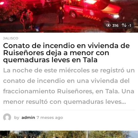
316
-1
JALISCO
Conato de incendio en vivienda de
Ruiseñores deja a menor con
quemaduras leves en Tala
La noche de este miércoles se registró un
conato de incendio en una vivienda del
fraccionamiento Ruiseñores, en Tala. Una
menor resultó con quemaduras leves...
by
admin
7 meses ago
7
m
e
s