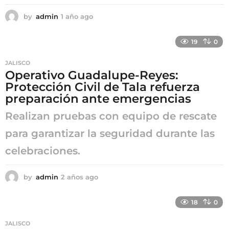
by
admin
1 año ago
1
a
ñ
19
0
o
a
JALISCO
g
Operativo Guadalupe-Reyes:
o
Protección Civil de Tala refuerza
preparación ante emergencias
Realizan pruebas con equipo de rescate
para garantizar la seguridad durante las
celebraciones.
by
admin
2 años ago
2
a
ñ
18
0
o
s
JALISCO
a