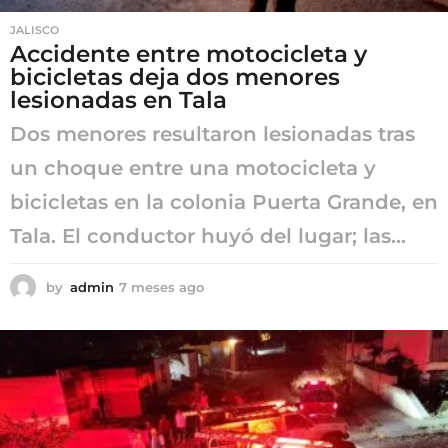
JALISCO
Accidente entre motocicleta y
bicicletas deja dos menores
lesionadas en Tala
Dos menores resultaron lesionadas tras
un choque entre una motocicleta y
bicicletas en la colonia Puerta Grande, en
Tala. El conductor huyó del lugar; las...
by
admin
7 meses ago
7
m
e
s
e
s
a
g
o