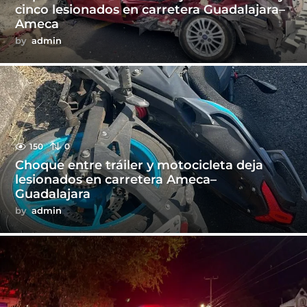
cinco lesionados en carretera Guadalajara–
Ameca
by
admin
150
0
Choque entre tráiler y motocicleta deja
lesionados en carretera Ameca–
Guadalajara
by
admin