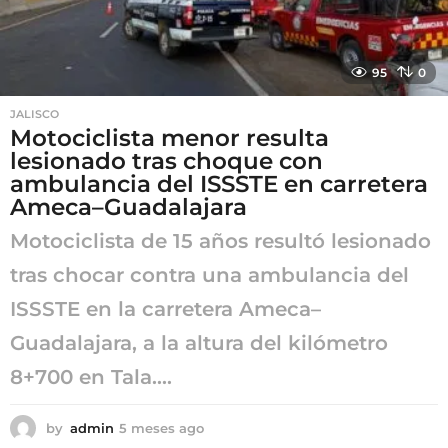
95
0
JALISCO
Motociclista menor resulta
lesionado tras choque con
ambulancia del ISSSTE en carretera
Ameca–Guadalajara
Motociclista de 15 años resultó lesionado
tras chocar contra una ambulancia del
ISSSTE en la carretera Ameca–
Guadalajara, a la altura del kilómetro
8+700 en Tala....
by
admin
5 meses ago
5
m