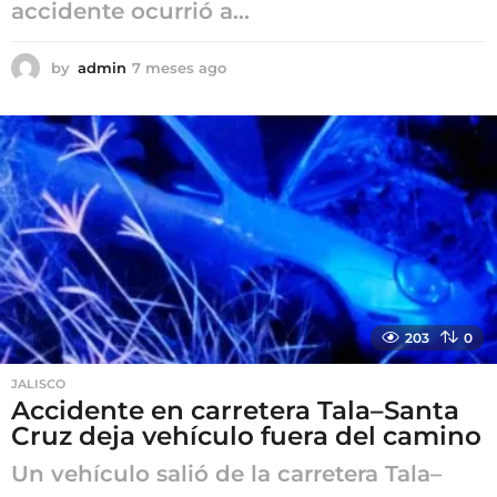
accidente ocurrió a...
by
admin
7 meses ago
7
m
e
s
e
s
a
g
o
203
0
JALISCO
Accidente en carretera Tala–Santa
Cruz deja vehículo fuera del camino
Un vehículo salió de la carretera Tala–