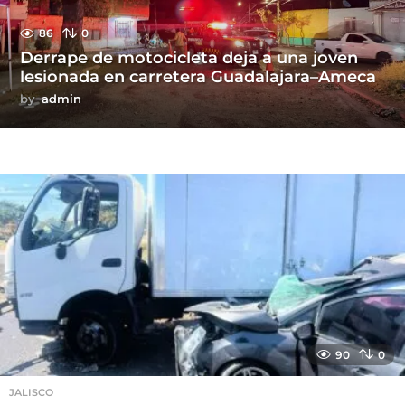
86
0
Derrape de motocicleta deja a una joven
lesionada en carretera Guadalajara–Ameca
by
admin
90
0
JALISCO