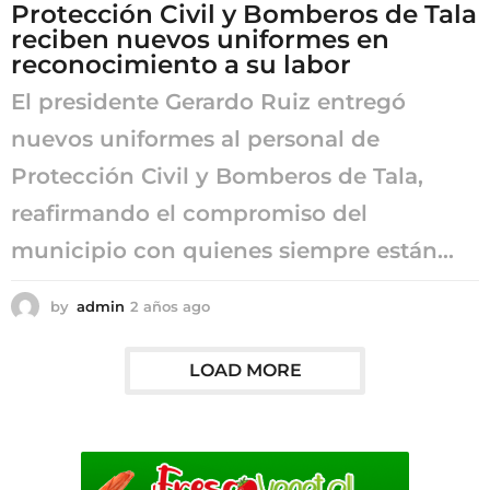
Protección Civil y Bomberos de Tala
g
reciben nuevos uniformes en
o
reconocimiento a su labor
El presidente Gerardo Ruiz entregó
nuevos uniformes al personal de
Protección Civil y Bomberos de Tala,
reafirmando el compromiso del
municipio con quienes siempre están...
by
admin
2 años ago
2
a
ñ
o
LOAD MORE
s
a
g
o