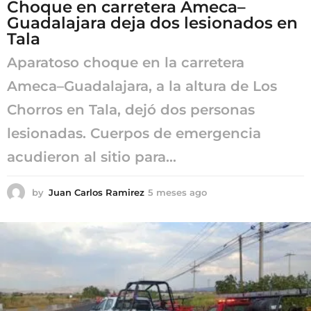
Choque en carretera Ameca–
Guadalajara deja dos lesionados en
Tala
Aparatoso choque en la carretera
Ameca–Guadalajara, a la altura de Los
Chorros en Tala, dejó dos personas
lesionadas. Cuerpos de emergencia
acudieron al sitio para...
by
Juan Carlos Ramirez
5 meses ago
5
m
e
s
e
s
a
g
o