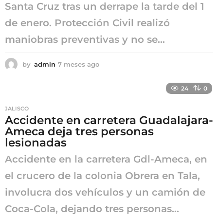
Santa Cruz tras un derrape la tarde del 1
de enero. Protección Civil realizó
maniobras preventivas y no se...
by
admin
7 meses ago
7
m
e
24
0
s
e
JALISCO
s
Accidente en carretera Guadalajara-
a
Ameca deja tres personas
g
o
lesionadas
Accidente en la carretera Gdl-Ameca, en
el crucero de la colonia Obrera en Tala,
involucra dos vehículos y un camión de
Coca-Cola, dejando tres personas...