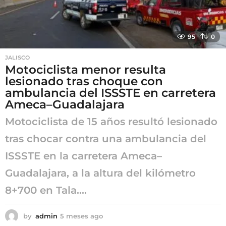
95
0
JALISCO
Motociclista menor resulta
lesionado tras choque con
ambulancia del ISSSTE en carretera
Ameca–Guadalajara
Motociclista de 15 años resultó lesionado
tras chocar contra una ambulancia del
ISSSTE en la carretera Ameca–
Guadalajara, a la altura del kilómetro
8+700 en Tala....
by
admin
5 meses ago
5
m