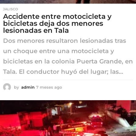
JALISCO
Accidente entre motocicleta y
bicicletas deja dos menores
lesionadas en Tala
Dos menores resultaron lesionadas tras
un choque entre una motocicleta y
bicicletas en la colonia Puerta Grande, en
Tala. El conductor huyó del lugar; las...
by
admin
7 meses ago
7
m
e
s
e
s
a
g
o