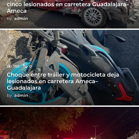
cinco lesionados en carretera Guadalajara–
Ameca
by
admin
150
0
Choque entre tráiler y motocicleta deja
lesionados en carretera Ameca–
Guadalajara
by
admin