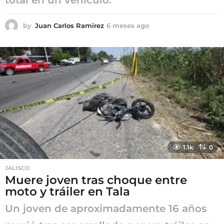
by
Juan Carlos Ramirez
6 meses ago
6
m
e
s
e
s
a
g
o
1.1k
0
JALISCO
Muere joven tras choque entre
moto y tráiler en Tala
Un joven de aproximadamente 16 años