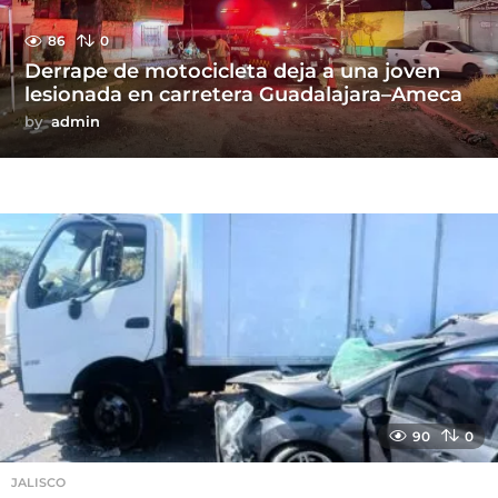
86
0
Derrape de motocicleta deja a una joven
lesionada en carretera Guadalajara–Ameca
by
admin
90
0
JALISCO