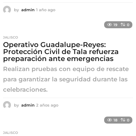
by
admin
1 año ago
1
a
ñ
19
0
o
a
JALISCO
g
Operativo Guadalupe-Reyes:
o
Protección Civil de Tala refuerza
preparación ante emergencias
Realizan pruebas con equipo de rescate
para garantizar la seguridad durante las
celebraciones.
by
admin
2 años ago
2
a
ñ
18
0
o
s
JALISCO
a