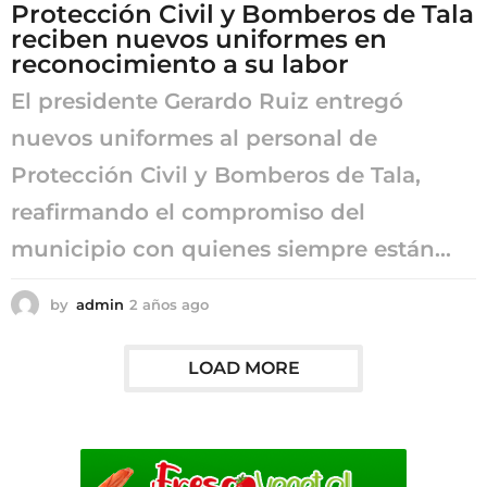
Protección Civil y Bomberos de Tala
g
reciben nuevos uniformes en
o
reconocimiento a su labor
El presidente Gerardo Ruiz entregó
nuevos uniformes al personal de
Protección Civil y Bomberos de Tala,
reafirmando el compromiso del
municipio con quienes siempre están...
by
admin
2 años ago
2
a
ñ
o
LOAD MORE
s
a
g
o