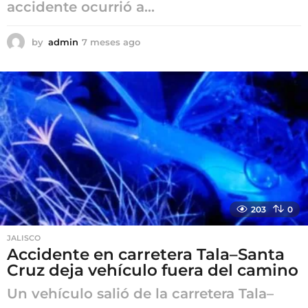
accidente ocurrió a...
by
admin
7 meses ago
7
m
e
s
e
s
a
g
o
203
0
JALISCO
Accidente en carretera Tala–Santa
Cruz deja vehículo fuera del camino
Un vehículo salió de la carretera Tala–