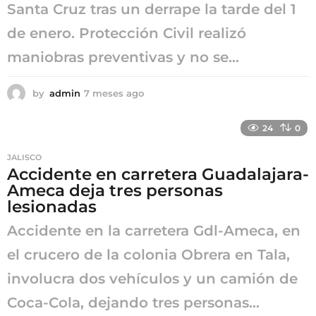
Santa Cruz tras un derrape la tarde del 1
de enero. Protección Civil realizó
maniobras preventivas y no se...
by
admin
7 meses ago
7
m
e
24
0
s
e
JALISCO
s
Accidente en carretera Guadalajara-
a
Ameca deja tres personas
g
o
lesionadas
Accidente en la carretera Gdl-Ameca, en
el crucero de la colonia Obrera en Tala,
involucra dos vehículos y un camión de
Coca-Cola, dejando tres personas...