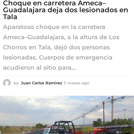
Choque en carretera Ameca–
Guadalajara deja dos lesionados en
Tala
Aparatoso choque en la carretera
Ameca–Guadalajara, a la altura de Los
Chorros en Tala, dejó dos personas
lesionadas. Cuerpos de emergencia
acudieron al sitio para...
by
Juan Carlos Ramirez
5 meses ago
5
m
e
s
e
s
a
g
o