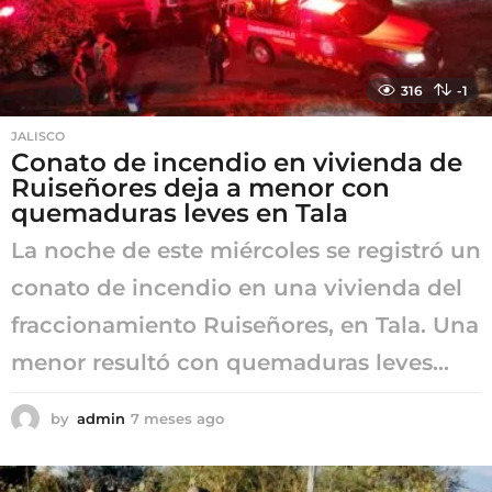
316
-1
JALISCO
Conato de incendio en vivienda de
Ruiseñores deja a menor con
quemaduras leves en Tala
La noche de este miércoles se registró un
conato de incendio en una vivienda del
fraccionamiento Ruiseñores, en Tala. Una
menor resultó con quemaduras leves...
by
admin
7 meses ago
7
m
e
s