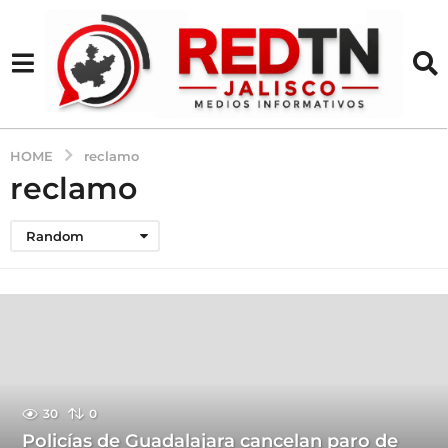
HOME
reclamo
reclamo
Random
30
0
Policías de Guadalajara cancelan paro de