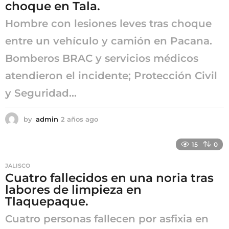
choque en Tala.
o
Hombre con lesiones leves tras choque
entre un vehículo y camión en Pacana.
Bomberos BRAC y servicios médicos
atendieron el incidente; Protección Civil
y Seguridad...
by
admin
2 años ago
2
a
ñ
15
0
o
s
JALISCO
a
Cuatro fallecidos en una noria tras
g
labores de limpieza en
o
Tlaquepaque.
Cuatro personas fallecen por asfixia en