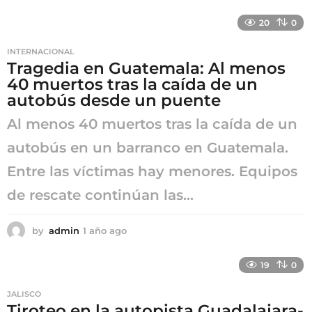
a
ñ
20
0
o
a
INTERNACIONAL
g
Tragedia en Guatemala: Al menos
o
40 muertos tras la caída de un
autobús desde un puente
Al menos 40 muertos tras la caída de un
autobús en un barranco en Guatemala.
Entre las víctimas hay menores. Equipos
de rescate continúan las...
by
admin
1 año ago
1
a
ñ
19
0
o
a
JALISCO
g
Tiroteo en la autopista Guadalajara-
o