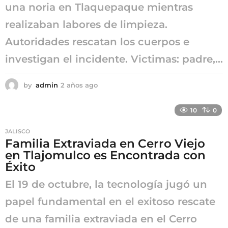
una noria en Tlaquepaque mientras
realizaban labores de limpieza.
Autoridades rescatan los cuerpos e
investigan el incidente. Victimas: padre,...
by
admin
2 años ago
2
a
ñ
10
0
o
s
JALISCO
a
Familia Extraviada en Cerro Viejo
g
en Tlajomulco es Encontrada con
o
Éxito
El 19 de octubre, la tecnología jugó un
papel fundamental en el exitoso rescate
de una familia extraviada en el Cerro