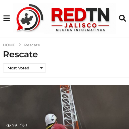
HOME
Rescate
Rescate
Most Voted
99
1