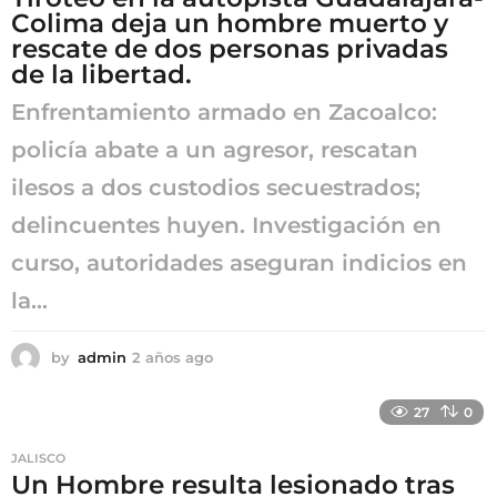
Colima deja un hombre muerto y
rescate de dos personas privadas
de la libertad.
Enfrentamiento armado en Zacoalco:
policía abate a un agresor, rescatan
ilesos a dos custodios secuestrados;
delincuentes huyen. Investigación en
curso, autoridades aseguran indicios en
la...
by
admin
2 años ago
2
a
ñ
27
0
o
s
JALISCO
a
Un Hombre resulta lesionado tras
g