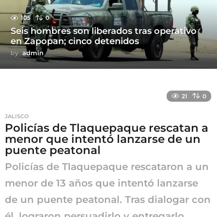
105
0
Seis hombres son liberados tras operativo
en Zapopan; cinco detenidos
by
admin
21
0
JALISCO
Policías de Tlaquepaque rescatan a
menor que intentó lanzarse de un
puente peatonal
Policías de Tlaquepaque rescataron a un
menor de 13 años que intentó lanzarse
de un puente peatonal. Tras dialogar con
él, lograron persuadirlo y entregarlo...