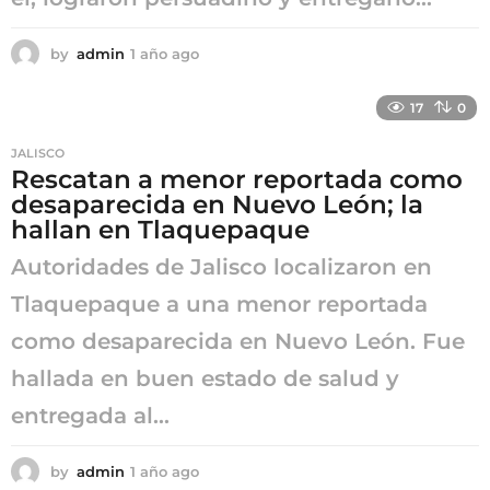
by
admin
1 año ago
1
a
ñ
17
0
o
a
JALISCO
g
Rescatan a menor reportada como
o
desaparecida en Nuevo León; la
hallan en Tlaquepaque
Autoridades de Jalisco localizaron en
Tlaquepaque a una menor reportada
como desaparecida en Nuevo León. Fue
hallada en buen estado de salud y
entregada al...
by
admin
1 año ago
1