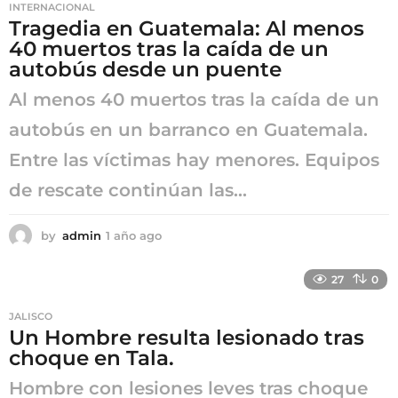
INTERNACIONAL
a
Tragedia en Guatemala: Al menos
g
40 muertos tras la caída de un
o
autobús desde un puente
Al menos 40 muertos tras la caída de un
autobús en un barranco en Guatemala.
Entre las víctimas hay menores. Equipos
de rescate continúan las...
by
admin
1 año ago
1
a
ñ
27
0
o
a
JALISCO
g
Un Hombre resulta lesionado tras
o
choque en Tala.
Hombre con lesiones leves tras choque