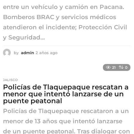
entre un vehículo y camión en Pacana.
Bomberos BRAC y servicios médicos
atendieron el incidente; Protección Civil
y Seguridad...
by
admin
2 años ago
2
a
ñ
21
0
o
s
JALISCO
a
Policías de Tlaquepaque rescatan a
g
menor que intentó lanzarse de un
o
puente peatonal
Policías de Tlaquepaque rescataron a un
menor de 13 años que intentó lanzarse
de un puente peatonal. Tras dialogar con