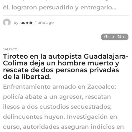
él, lograron persuadirlo y entregarlo...
by
admin
1 año ago
1
a
ñ
19
0
o
a
JALISCO
g
Tiroteo en la autopista Guadalajara-
o
Colima deja un hombre muerto y
rescate de dos personas privadas
de la libertad.
Enfrentamiento armado en Zacoalco:
policía abate a un agresor, rescatan
ilesos a dos custodios secuestrados;
delincuentes huyen. Investigación en
curso, autoridades aseguran indicios en