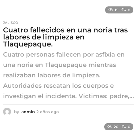
a
ñ
15
0
o
s
JALISCO
a
Cuatro fallecidos en una noria tras
g
labores de limpieza en
o
Tlaquepaque.
Cuatro personas fallecen por asfixia en
una noria en Tlaquepaque mientras
realizaban labores de limpieza.
Autoridades rescatan los cuerpos e
investigan el incidente. Victimas: padre,...
by
admin
2 años ago
2
a
ñ
20
0
o
s