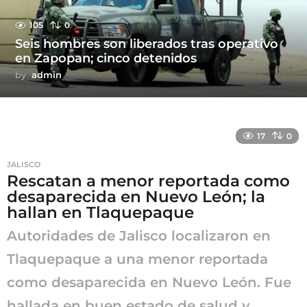
105
0
Seis hombres son liberados tras operativo
en Zapopan; cinco detenidos
by
admin
17
0
JALISCO
Rescatan a menor reportada como
desaparecida en Nuevo León; la
hallan en Tlaquepaque
Autoridades de Jalisco localizaron en
Tlaquepaque a una menor reportada
como desaparecida en Nuevo León. Fue
hallada en buen estado de salud y