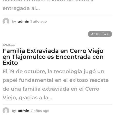
entregada al...
by
admin
1 año ago
1
a
ñ
10
0
o
a
JALISCO
g
Familia Extraviada en Cerro Viejo
o
en Tlajomulco es Encontrada con
Éxito
El 19 de octubre, la tecnología jugó un
papel fundamental en el exitoso rescate
de una familia extraviada en el Cerro
Viejo, gracias a la...
by
admin
2 años ago
2