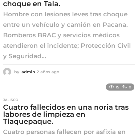
choque en Tala.
o
Hombre con lesiones leves tras choque
entre un vehículo y camión en Pacana.
Bomberos BRAC y servicios médicos
atendieron el incidente; Protección Civil
y Seguridad...
by
admin
2 años ago
2
a
ñ
15
0
o
s
JALISCO
a
Cuatro fallecidos en una noria tras
g
labores de limpieza en
o
Tlaquepaque.
Cuatro personas fallecen por asfixia en