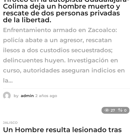
Colima deja un hombre muerto y
rescate de dos personas privadas
de la libertad.
Enfrentamiento armado en Zacoalco:
policía abate a un agresor, rescatan
ilesos a dos custodios secuestrados;
delincuentes huyen. Investigación en
curso, autoridades aseguran indicios en
la...
by
admin
2 años ago
2
a
ñ
27
0
o
s
JALISCO
a
Un Hombre resulta lesionado tras
g