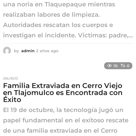
una noria en Tlaquepaque mientras
realizaban labores de limpieza.
Autoridades rescatan los cuerpos e
investigan el incidente. Victimas: padre,...
by
admin
2 años ago
2
a
ñ
10
0
o
s
JALISCO
a
Familia Extraviada en Cerro Viejo
g
en Tlajomulco es Encontrada con
o
Éxito
El 19 de octubre, la tecnología jugó un
papel fundamental en el exitoso rescate
de una familia extraviada en el Cerro