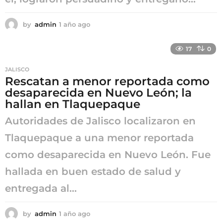
by
admin
1 año ago
1
a
ñ
17
0
o
a
JALISCO
g
Rescatan a menor reportada como
o
desaparecida en Nuevo León; la
hallan en Tlaquepaque
Autoridades de Jalisco localizaron en
Tlaquepaque a una menor reportada
como desaparecida en Nuevo León. Fue
hallada en buen estado de salud y
entregada al...
by
admin
1 año ago
1