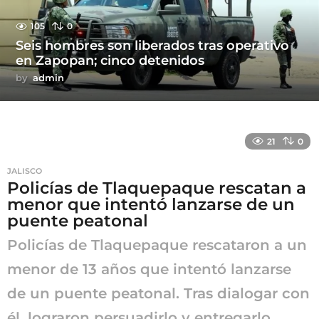
105
0
Seis hombres son liberados tras operativo
en Zapopan; cinco detenidos
by
admin
21
0
JALISCO
Policías de Tlaquepaque rescatan a
menor que intentó lanzarse de un
puente peatonal
Policías de Tlaquepaque rescataron a un
menor de 13 años que intentó lanzarse
de un puente peatonal. Tras dialogar con
él, lograron persuadirlo y entregarlo...