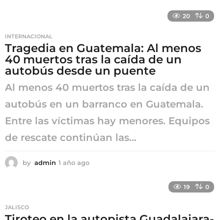
a
ñ
20
0
o
a
INTERNACIONAL
g
Tragedia en Guatemala: Al menos
o
40 muertos tras la caída de un
autobús desde un puente
Al menos 40 muertos tras la caída de un
autobús en un barranco en Guatemala.
Entre las víctimas hay menores. Equipos
de rescate continúan las...
by
admin
1 año ago
1
a
ñ
19
0
o
a
JALISCO
g
Tiroteo en la autopista Guadalajara-
o