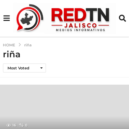
HOME
riña
riña
Most Voted
16
0