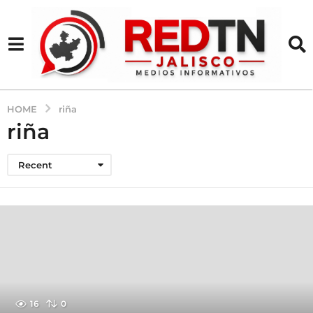
HOME
riña
riña
Recent
16
0