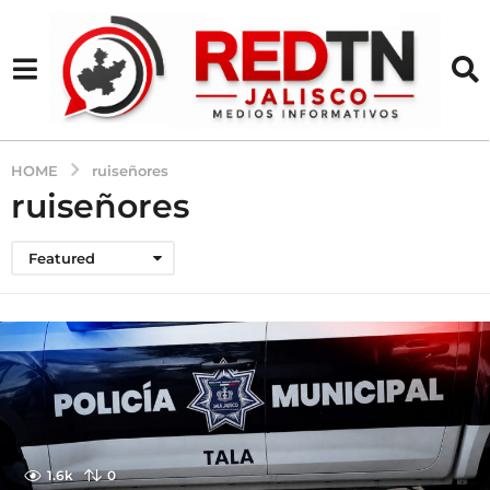
HOME
ruiseñores
ruiseñores
Featured
1.6k
0