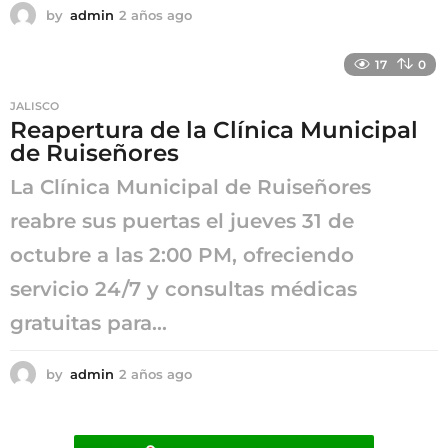
by
admin
2 años ago
2
a
ñ
17
0
o
s
JALISCO
a
Reapertura de la Clínica Municipal
g
de Ruiseñores
o
La Clínica Municipal de Ruiseñores
reabre sus puertas el jueves 31 de
octubre a las 2:00 PM, ofreciendo
servicio 24/7 y consultas médicas
gratuitas para...
by
admin
2 años ago
2
a
ñ
o