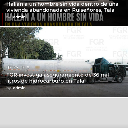
Hallan a un hombre sin vida dentro de una
vivienda abandonada en Ruiseñores, Tala
by
admin
176
0
FGR investiga aseguramiento de 36 mil
litros de hidrocarburo en Tala
by
admin