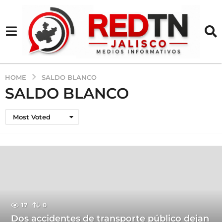
HOME
SALDO BLANCO
SALDO BLANCO
Most Voted
17
0
Dos accidentes de transporte público dejan