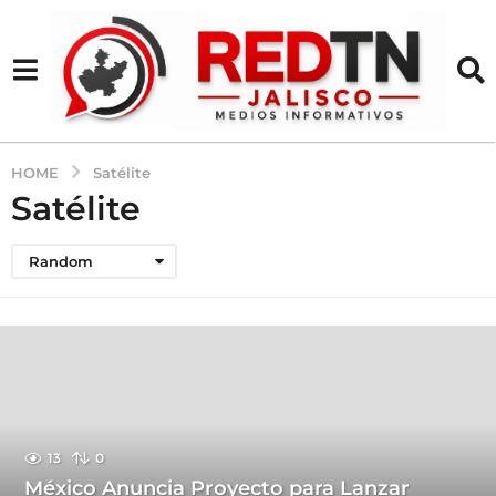
HOME
Satélite
Satélite
Random
13
0
México Anuncia Proyecto para Lanzar