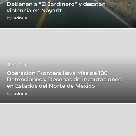
Detienen a “El Jardinero” y desatan
violencia en Nayarit
by
admin
9
0
Operación Frontera lleva Más de 100
Detenciones y Decenas de Incautaciones
en Estados del Norte de México
by
admin