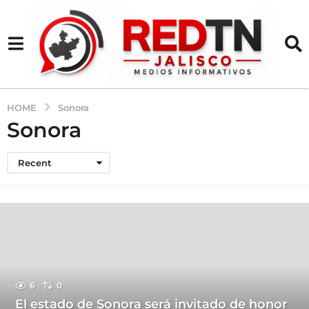
HOME
Sonora
Sonora
Recent
6
0
El estado de Sonora será invitado de honor