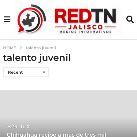
HOME
talento juvenil
talento juvenil
Recent
14
0
Chihuahua recibe a más de tres mil