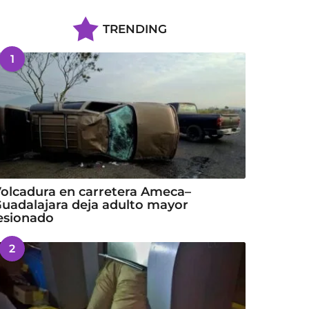
TRENDING
1
olcadura en carretera Ameca–
uadalajara deja adulto mayor
esionado
2