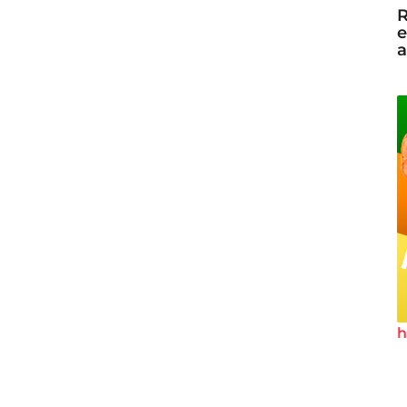
R
e
a
h