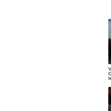
V
G
l