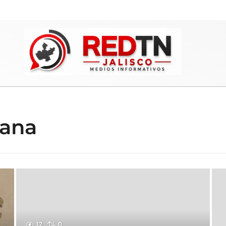
cana
12
0