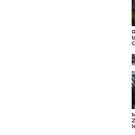
R
b
G
M
Z
l