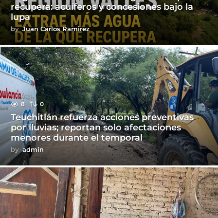
recupera: acuíferos y concesiones bajo la
lupa
by
Juan Carlos Ramirez
8
0
Teuchitlán refuerza acciones preventivas
por lluvias; reportan solo afectaciones
menores durante el temporal
by
admin