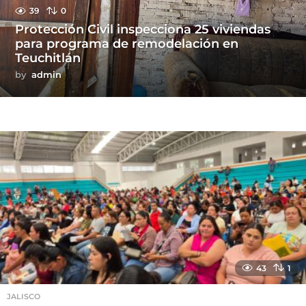
39
0
Protección Civil inspecciona 25 viviendas
para programa de remodelación en
Teuchitlán
by
admin
43
1
JALISCO