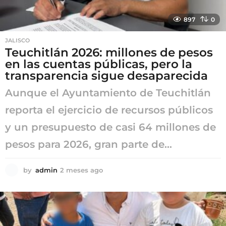
897
0
JALISCO
Teuchitlán 2026: millones de pesos
en las cuentas públicas, pero la
transparencia sigue desaparecida
Aunque el Ayuntamiento de Teuchitlán
reporta el ejercicio de recursos públicos
y un presupuesto de casi 64 millones de
pesos para 2026, gran parte de...
by
admin
2 meses ago
2
m
e
s
e
s