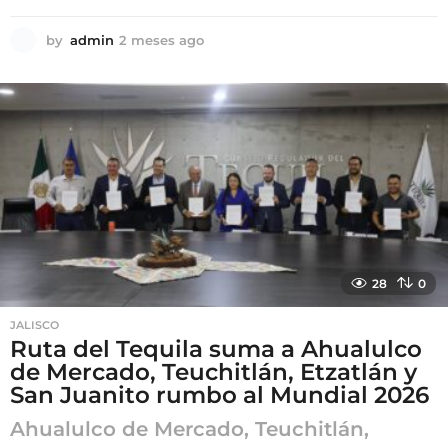
by
admin
2 meses ago
2
m
e
s
e
s
a
g
o
28
0
JALISCO
Ruta del Tequila suma a Ahualulco
de Mercado, Teuchitlán, Etzatlán y
San Juanito rumbo al Mundial 2026
Ahualulco de Mercado, Teuchitlán,