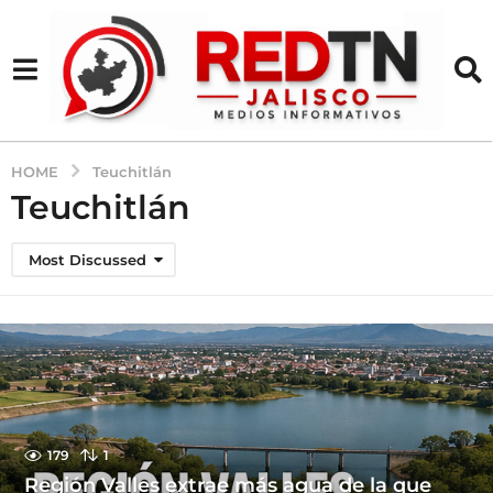
HOME
Teuchitlán
Teuchitlán
Most Discussed
179
1
Región Valles extrae más agua de la que