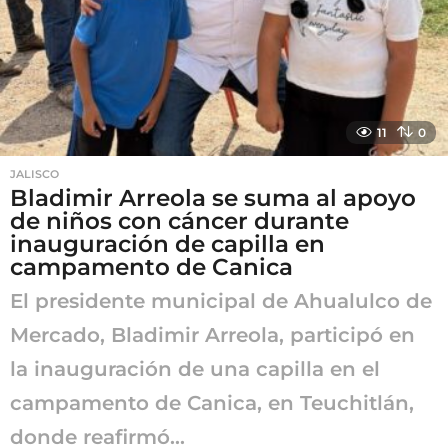
a
g
o
11
0
JALISCO
Bladimir Arreola se suma al apoyo
de niños con cáncer durante
inauguración de capilla en
campamento de Canica
El presidente municipal de Ahualulco de
Mercado, Bladimir Arreola, participó en
la inauguración de una capilla en el
campamento de Canica, en Teuchitlán,
donde reafirmó...