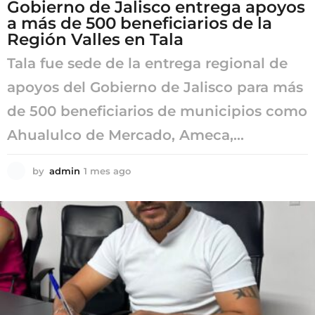
Gobierno de Jalisco entrega apoyos
a más de 500 beneficiarios de la
Región Valles en Tala
Tala fue sede de la entrega regional de
apoyos del Gobierno de Jalisco para más
de 500 beneficiarios de municipios como
Ahualulco de Mercado, Ameca,...
by
admin
1 mes ago
1
m
e
s
a
g
o