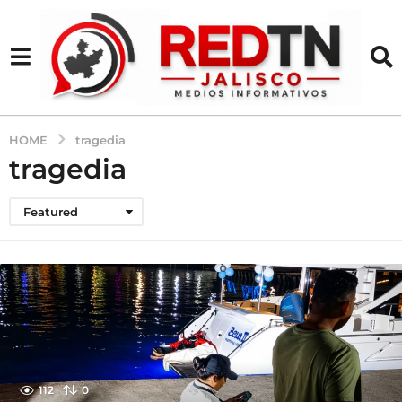
HOME
tragedia
tragedia
Featured
112
0