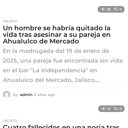
a
ñ
25
0
o
a
JALISCO
g
Un hombre se habría quitado la
o
vida tras asesinar a su pareja en
Ahualulco de Mercado
En la madrugada del 19 de enero de
2025, una pareja fue encontrada sin vida
en el bar "La Independencia" en
Ahualulco del Mercado, Jalisco....
by
admin
2 años ago
2
a
ñ
15
0
o
s
JALISCO
a
Cuatro fallecidos en una noria tras
g