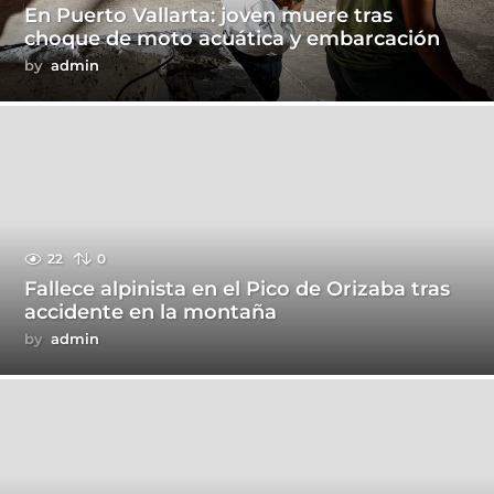
En Puerto Vallarta: joven muere tras
choque de moto acuática y embarcación
by
admin
22
0
Fallece alpinista en el Pico de Orizaba tras
accidente en la montaña
by
admin