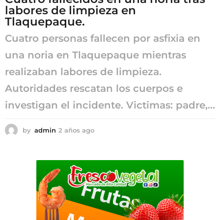
labores de limpieza en
o
Tlaquepaque.
Cuatro personas fallecen por asfixia en
una noria en Tlaquepaque mientras
realizaban labores de limpieza.
Autoridades rescatan los cuerpos e
investigan el incidente. Victimas: padre,...
by
admin
2 años ago
2
a
ñ
o
s
a
g
o