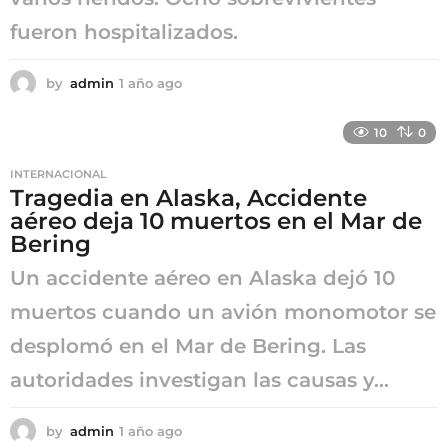
fueron hospitalizados.
by
admin
1 año ago
1
a
ñ
10
0
o
a
INTERNACIONAL
g
Tragedia en Alaska, Accidente
o
aéreo deja 10 muertos en el Mar de
Bering
Un accidente aéreo en Alaska dejó 10
muertos cuando un avión monomotor se
desplomó en el Mar de Bering. Las
autoridades investigan las causas y...
by
admin
1 año ago
1