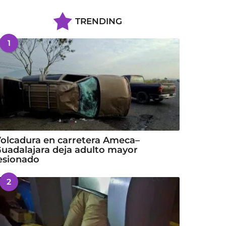
TRENDING
1
olcadura en carretera Ameca–
uadalajara deja adulto mayor
esionado
2