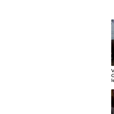
V
G
l