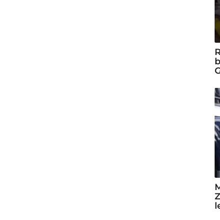
R
b
G
M
Z
l