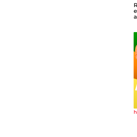
R
e
a
h