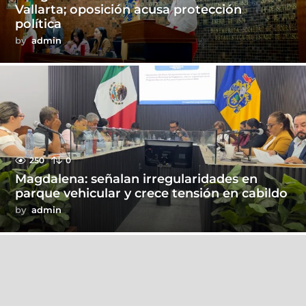
Vallarta; oposición acusa protección
política
by
admin
250
0
Magdalena: señalan irregularidades en
parque vehicular y crece tensión en cabildo
by
admin