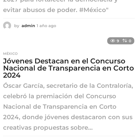
evitar abusos de poder. #México"
by
admin
1 año ago
1
a
ñ
9
0
o
a
MÉXICO
g
Jóvenes Destacan en el Concurso
o
Nacional de Transparencia en Corto
2024
Óscar García, secretario de la Contraloría,
celebró la premiación del Concurso
Nacional de Transparencia en Corto
2024, donde jóvenes destacaron con sus
creativas propuestas sobre...