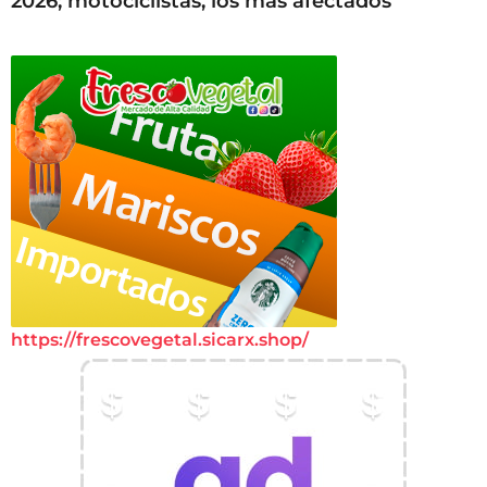
2026; motociclistas, los más afectados
https://frescovegetal.sicarx.shop/