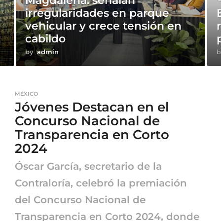
Magdalena: señalan
irregularidades en parque
vehicular y crece tensión en
cabildo
by
admin
b
MÉXICO
Jóvenes Destacan en el
Concurso Nacional de
Transparencia en Corto
2024
Óscar García, secretario de la
Contraloría, celebró la premiación
del Concurso Nacional de
Transparencia en Corto 2024, donde