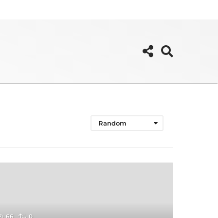
Random
66
0