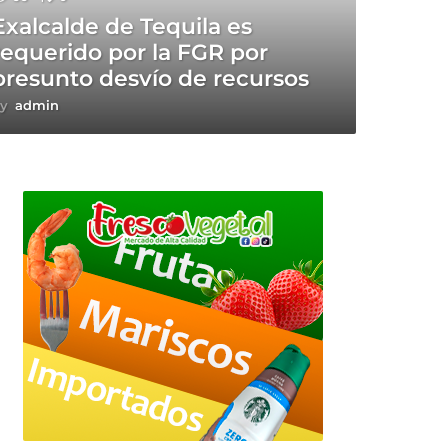
Exalcalde de Tequila es
requerido por la FGR por
presunto desvío de recursos
y
admin