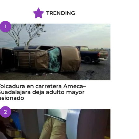
TRENDING
1
olcadura en carretera Ameca–
uadalajara deja adulto mayor
esionado
2