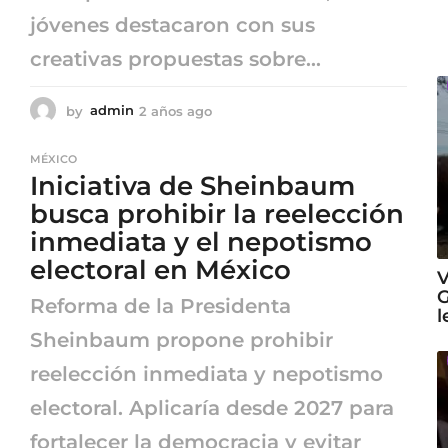
jóvenes destacaron con sus
creativas propuestas sobre...
by
admin
2 años ago
2
a
ñ
MÉXICO
o
Iniciativa de Sheinbaum
s
a
busca prohibir la reelección
g
inmediata y el nepotismo
o
electoral en México
V
G
Reforma de la Presidenta
l
Sheinbaum propone prohibir
reelección inmediata y nepotismo
electoral. Aplicaría desde 2027 para
fortalecer la democracia y evitar