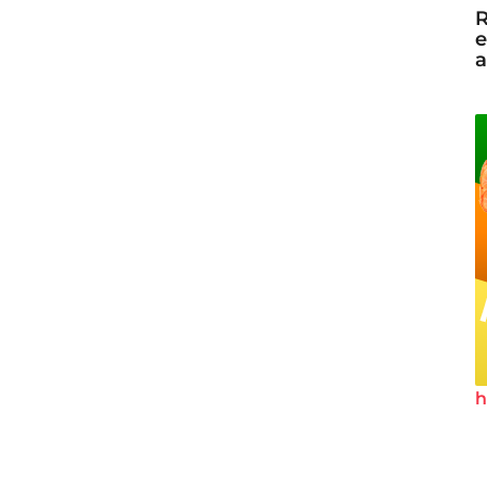
R
e
a
h