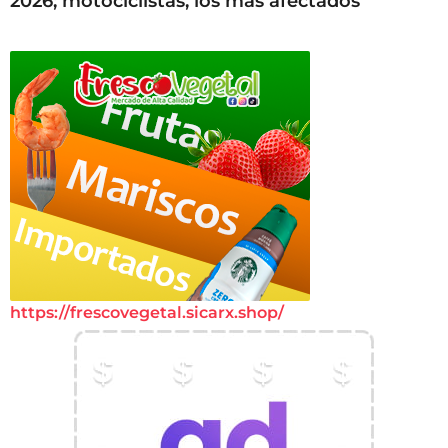
2026; motociclistas, los más afectados
https://frescovegetal.sicarx.shop/