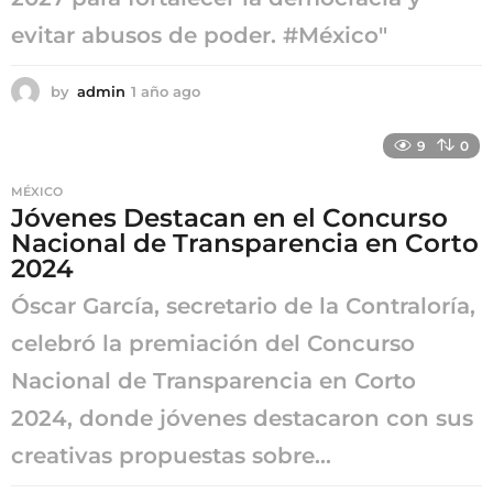
evitar abusos de poder. #México"
by
admin
1 año ago
1
a
ñ
9
0
o
a
MÉXICO
g
Jóvenes Destacan en el Concurso
o
Nacional de Transparencia en Corto
2024
Óscar García, secretario de la Contraloría,
celebró la premiación del Concurso
Nacional de Transparencia en Corto
2024, donde jóvenes destacaron con sus
creativas propuestas sobre...