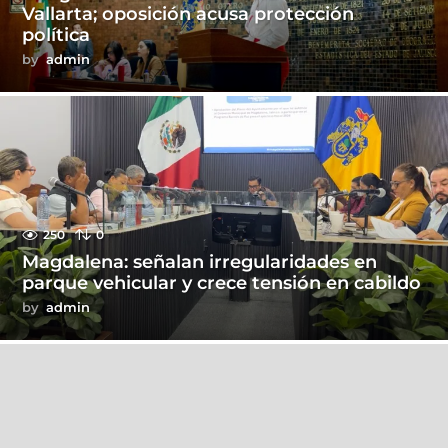
Vallarta; oposición acusa protección
política
by
admin
250
0
Magdalena: señalan irregularidades en
parque vehicular y crece tensión en cabildo
by
admin