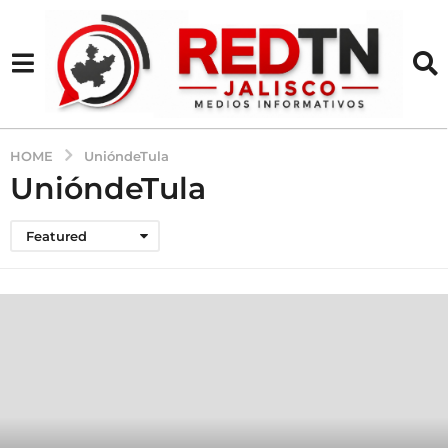
HOME
UnióndeTula
UnióndeTula
Featured