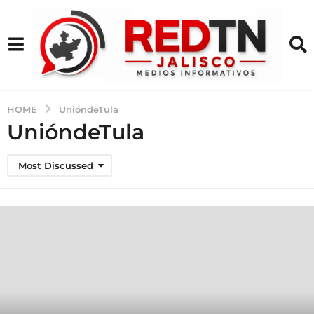
HOME
UnióndeTula
UnióndeTula
Most Discussed