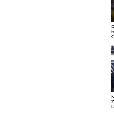
R
b
G
M
Z
l