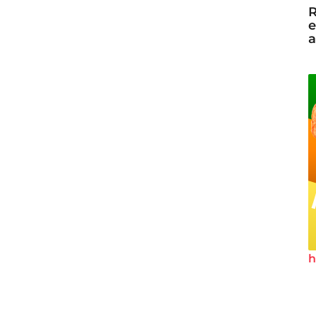
R
e
a
h