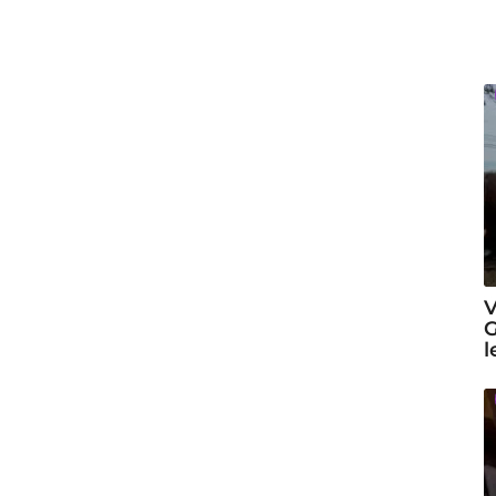
V
G
l