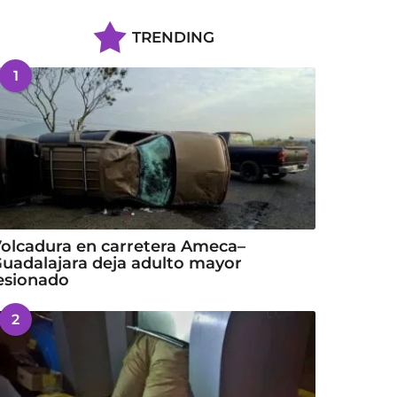
TRENDING
1
olcadura en carretera Ameca–
uadalajara deja adulto mayor
esionado
2