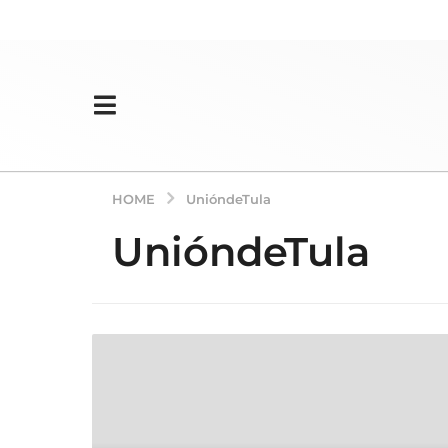
HOME
UnióndeTula
UnióndeTula