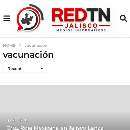
HOME
vacunación
vacunación
Recent
21
0
Cruz Roja Mexicana en Jalisco Lanza