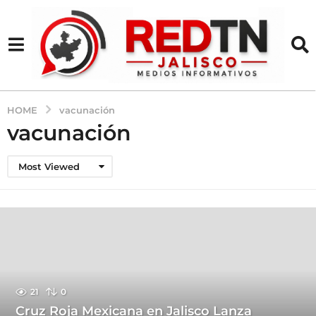
HOME
vacunación
vacunación
Most Viewed
21
0
Cruz Roja Mexicana en Jalisco Lanza