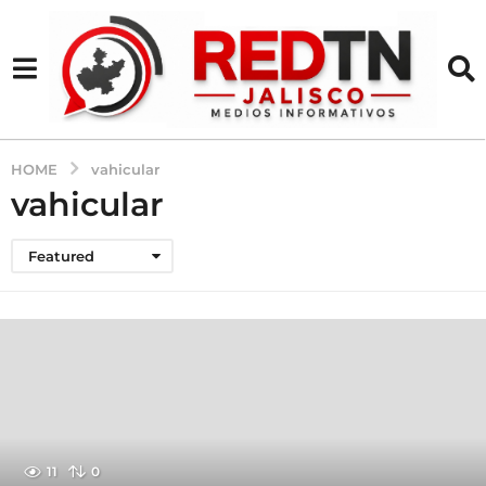
HOME
vahicular
vahicular
Featured
11
0