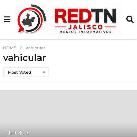
HOME
vahicular
vahicular
Most Voted
11
0