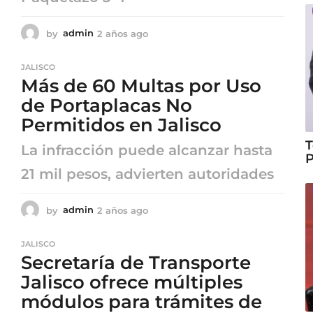
by
admin
2 años ago
2
a
ñ
JALISCO
o
Más de 60 Multas por Uso
s
a
de Portaplacas No
g
Permitidos en Jalisco
o
T
La infracción puede alcanzar hasta
P
21 mil pesos, advierten autoridades
by
admin
2 años ago
2
a
ñ
JALISCO
o
Secretaría de Transporte
s
a
Jalisco ofrece múltiples
g
módulos para trámites de
o