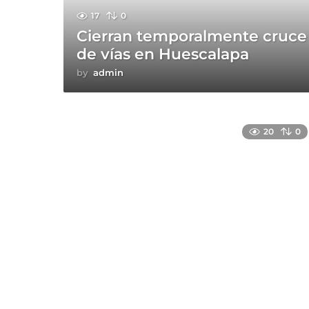
17
0
Cierran temporalmente cruce
de vías en Huescalapa
by
admin
20
0