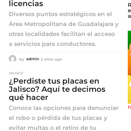
licencias
R
e
Diversos puntos estratégicos en el
a
Área Metropolitana de Guadalajara y
otras localidades facilitan el acceso
a servicios para conductores.
by
admin
2 años ago
2
a
ñ
JALISCO
o
¿Perdiste tus placas en
s
a
Jalisco? Aquí te decimos
g
qué hacer
o
h
Conoce las opciones para denunciar
el robo o pérdida de tus placas y
evitar multas o el retiro de tu