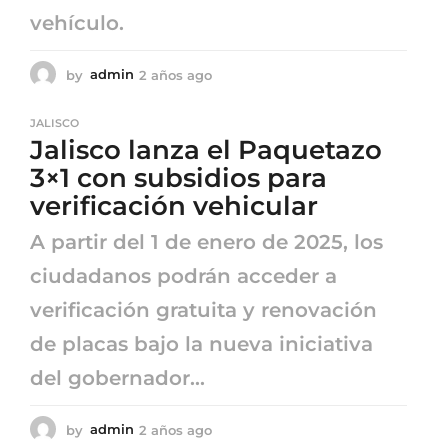
vehículo.
by
admin
2 años ago
2
a
ñ
JALISCO
o
Jalisco lanza el Paquetazo
s
a
3×1 con subsidios para
g
verificación vehicular
o
A partir del 1 de enero de 2025, los
ciudadanos podrán acceder a
verificación gratuita y renovación
de placas bajo la nueva iniciativa
del gobernador...
by
admin
2 años ago
2