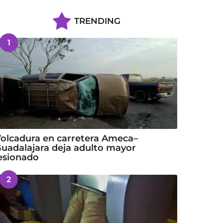
TRENDING
1
olcadura en carretera Ameca–
uadalajara deja adulto mayor
esionado
2