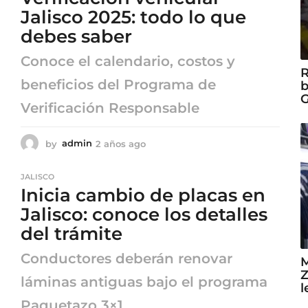
a
Jalisco 2025: todo lo que
g
debes saber
o
Conoce el calendario, costos y
R
beneficios del Programa de
b
G
Verificación Responsable
by
admin
2 años ago
2
a
ñ
JALISCO
o
Inicia cambio de placas en
s
a
Jalisco: conoce los detalles
g
del trámite
o
Conductores deberán renovar
M
Z
láminas antiguas bajo el programa
l
Paquetazo 3×1