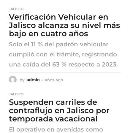
a
ñ
JALISCO
o
Verificación Vehicular en
s
a
Jalisco alcanza su nivel más
g
bajo en cuatro años
o
Solo el 11 % del padrón vehicular
cumplió con el trámite, registrando
una caída del 63 % respecto a 2023.
by
admin
2 años ago
2
a
ñ
JALISCO
o
Suspenden carriles de
s
a
contraflujo en Jalisco por
g
temporada vacacional
o
El operativo en avenidas como