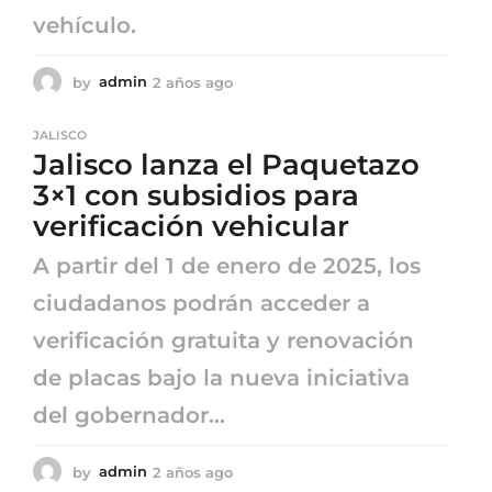
vehículo.
by
admin
2 años ago
2
a
ñ
JALISCO
o
Jalisco lanza el Paquetazo
s
a
3×1 con subsidios para
g
verificación vehicular
o
A partir del 1 de enero de 2025, los
ciudadanos podrán acceder a
verificación gratuita y renovación
de placas bajo la nueva iniciativa
del gobernador...
by
admin
2 años ago
2