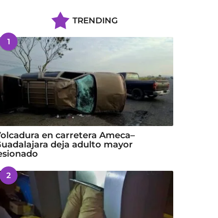
TRENDING
1
olcadura en carretera Ameca–
uadalajara deja adulto mayor
esionado
2