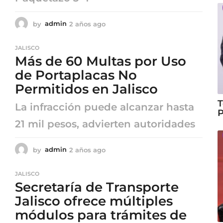
by
admin
2 años ago
2
a
ñ
JALISCO
o
Más de 60 Multas por Uso
s
a
de Portaplacas No
g
Permitidos en Jalisco
o
T
La infracción puede alcanzar hasta
P
21 mil pesos, advierten autoridades
by
admin
2 años ago
2
a
ñ
JALISCO
o
Secretaría de Transporte
s
a
Jalisco ofrece múltiples
g
módulos para trámites de
o