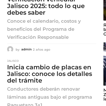
a
Jalisco 2025: todo lo que
g
debes saber
o
Conoce el calendario, costos y
R
beneficios del Programa de
b
G
Verificación Responsable
by
admin
2 años ago
2
a
ñ
JALISCO
o
Inicia cambio de placas en
s
a
Jalisco: conoce los detalles
g
del trámite
o
Conductores deberán renovar
M
Z
láminas antiguas bajo el programa
l
Paquetazo 3×1