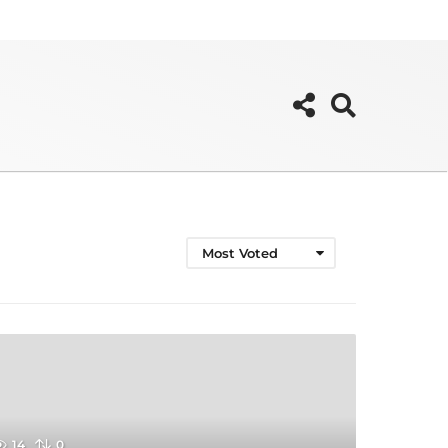
Most Voted
14
0