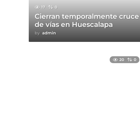
17
0
Cierran temporalmente cruce
de vías en Huescalapa
by
admin
20
0