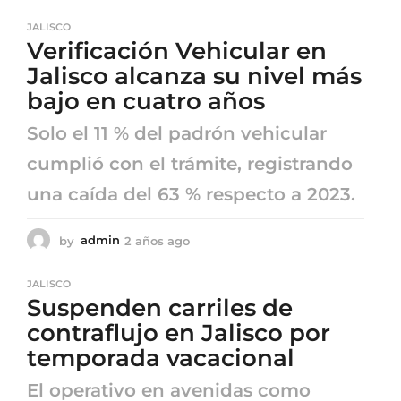
a
ñ
JALISCO
o
Verificación Vehicular en
s
a
Jalisco alcanza su nivel más
g
bajo en cuatro años
o
Solo el 11 % del padrón vehicular
cumplió con el trámite, registrando
una caída del 63 % respecto a 2023.
by
admin
2 años ago
2
a
ñ
JALISCO
o
Suspenden carriles de
s
a
contraflujo en Jalisco por
g
temporada vacacional
o
El operativo en avenidas como