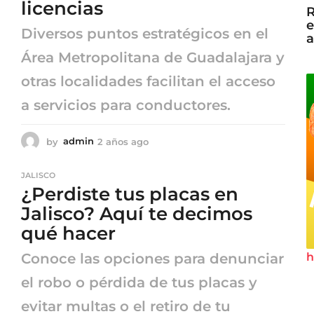
licencias
R
e
Diversos puntos estratégicos en el
a
Área Metropolitana de Guadalajara y
otras localidades facilitan el acceso
a servicios para conductores.
by
admin
2 años ago
2
a
ñ
JALISCO
o
¿Perdiste tus placas en
s
a
Jalisco? Aquí te decimos
g
qué hacer
o
h
Conoce las opciones para denunciar
el robo o pérdida de tus placas y
evitar multas o el retiro de tu