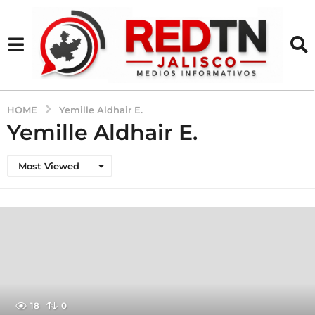
HOME
Yemille Aldhair E.
Yemille Aldhair E.
Most Viewed
18
0