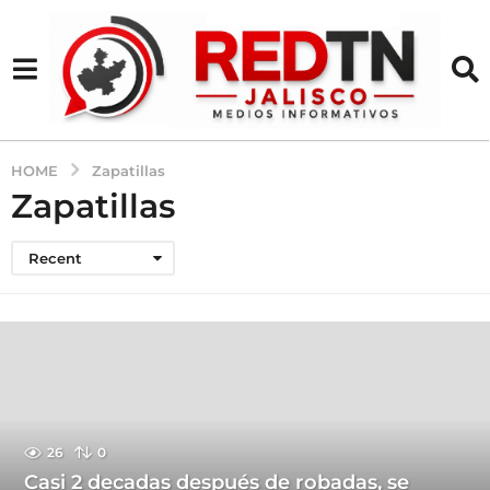
HOME
Zapatillas
Zapatillas
Recent
26
0
Casi 2 decadas después de robadas, se