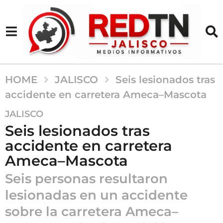
HOME
JALISCO
Seis lesionados tras
accidente en carretera Ameca–Mascota
5
JALISCO
m
Seis lesionados tras
e
accidente en carretera
s
Ameca–Mascota
e
s
Seis personas resultaron
a
lesionadas en un accidente
g
o
sobre la carretera Ameca–
5