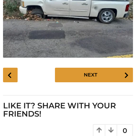
P
NEXT
o
s
t
P
LIKE IT? SHARE WITH YOUR
a
FRIENDS!
g
i
0