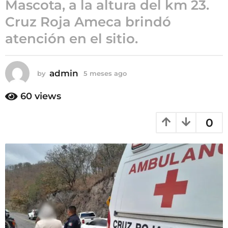
Mascota, a la altura del km 23.
m
Cruz Roja Ameca brindó
e
s
atención en el sitio.
e
s
a
admin
by
5 meses ago
5
g
m
e
o
60
views
s
e
0
s
a
g
o