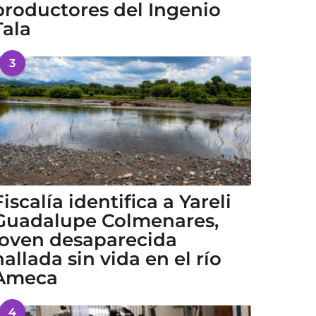
productores del Ingenio
Tala
3
Fiscalía identifica a Yareli
Guadalupe Colmenares,
joven desaparecida
hallada sin vida en el río
Ameca
4