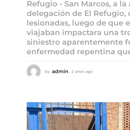
a
Refugio - San Marcos, a la 
ñ
delegación de El Refugio, 
o
lesionadas, luego de que 
s
a
viajaban impactara una tr
g
siniestro aparentemente 
o
enfermedad repentina que 
admin
by
2 años ago
2
a
ñ
o
s
a
g
o