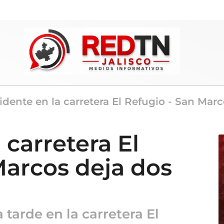
idente en la carretera El Refugio - San Mar
 carretera El
Marcos deja dos
 tarde en la carretera El