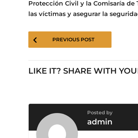
Protección Civil y la Comisaría de
las víctimas y asegurar la segurida
P
PREVIOUS POST
o
s
t
P
LIKE IT? SHARE WITH YOU
a
g
i
n
a
Posted by
t
admin
i
o