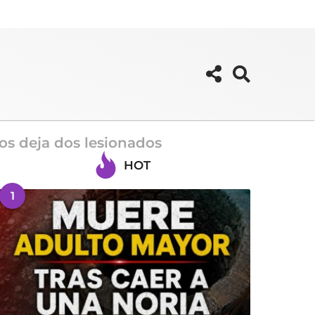
cos deja dos lesionados
HOT
1