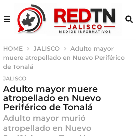
HOME
JALISCO
Adulto mayor
muere atropellado en Nuevo Periférico
de Tonalá
6
JALISCO
m
Adulto mayor muere
e
atropellado en Nuevo
s
Periférico de Tonalá
e
s
Adulto mayor murió
a
atropellado en Nuevo
g
o