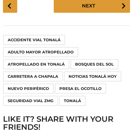
P
NEXT
o
s
t
P
,
,
,
,
,
,
,
,
,
ACCIDENTE VIAL TONALÁ
a
g
ADULTO MAYOR ATROPELLADO
i
n
ATROPELLADO EN TONALÁ
BOSQUES DEL SOL
a
CARRETERA A CHAPALA
NOTICIAS TONALÁ HOY
t
i
NUEVO PERIFÉRICO
PRESA EL OCOTILLO
o
SEGURIDAD VIAL ZMG
TONALÁ
n
LIKE IT? SHARE WITH YOUR
FRIENDS!