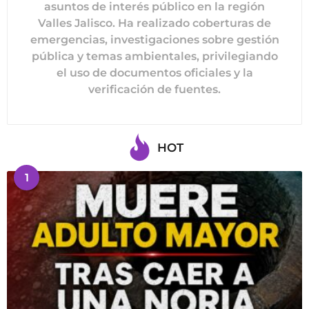
asuntos de interés público en la región
Valles Jalisco. Ha realizado coberturas de
emergencias, investigaciones sobre gestión
pública y temas ambientales, privilegiando
el uso de documentos oficiales y la
verificación de fuentes.
HOT
1