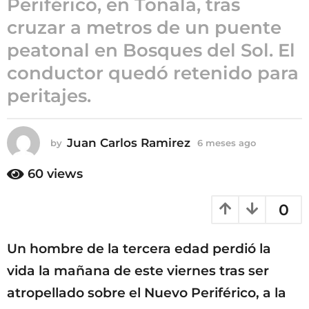
Periférico, en Tonalá, tras
6
cruzar a metros de un puente
m
peatonal en Bosques del Sol. El
e
s
conductor quedó retenido para
e
peritajes.
s
a
g
Juan Carlos Ramirez
by
6 meses ago
6
o
m
e
60
views
s
e
0
s
a
g
Un hombre de la tercera edad perdió la
o
vida la mañana de este viernes tras ser
atropellado sobre el Nuevo Periférico, a la