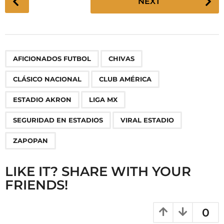
NEXT
o
s
t
P
,
,
,
,
,
,
,
,
AFICIONADOS FUTBOL
CHIVAS
a
g
CLÁSICO NACIONAL
CLUB AMÉRICA
i
n
ESTADIO AKRON
LIGA MX
a
SEGURIDAD EN ESTADIOS
VIRAL ESTADIO
t
i
ZAPOPAN
o
n
LIKE IT? SHARE WITH YOUR
FRIENDS!
0