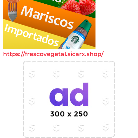
https://frescovegetal.sicarx.shop/