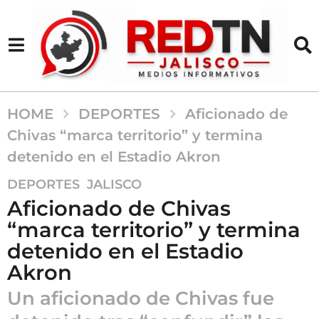
HOME
DEPORTES
Aficionado de
Chivas “marca territorio” y termina
detenido en el Estadio Akron
6
,
DEPORTES
JALISCO
m
Aficionado de Chivas
e
“marca territorio” y termina
s
detenido en el Estadio
e
s
Akron
a
Un aficionado de Chivas fue
g
o