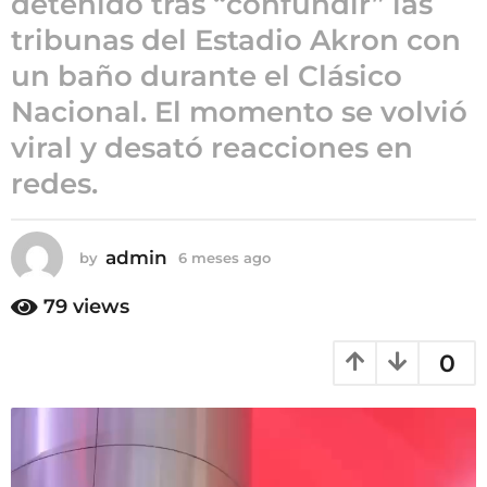
detenido tras “confundir” las
6
tribunas del Estadio Akron con
m
un baño durante el Clásico
e
s
Nacional. El momento se volvió
e
viral y desató reacciones en
s
redes.
a
g
o
admin
by
6 meses ago
6
m
e
79
views
s
e
0
s
a
g
o